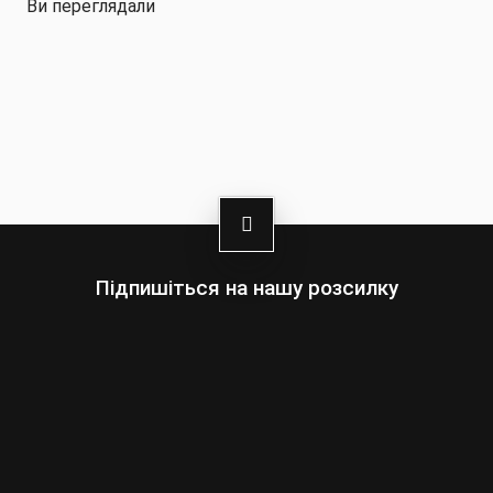
Ви переглядали
-Захисна зйомна накладка на спині, що
регулюється
-Регульовані ремінці на плечах та ліктях
-Міцна сітка з еластану
-Зручний пояс для фіксації
-Природньо повторює форму спини
Підпишіться на нашу розсилку
Оберіть:
Чоловіки
Жінки
Ваша
адреса
електронної
пошти