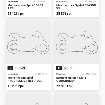
Мотокуртки
art. T354,022,3XL
Мотокуртки
art. D334,022,L
Мотокуртка Spidi CORSA
Мотокуртка Spidi 4 SEASON
TEX
V3
13 125 грн
28 875 грн
L
XL
XXL
M
L
XL
Мотокуртки
art. D297, 068, L
Модуляри
art. N1201,346,M
Мотокуртка Spidi
Шолом Nolan N120-1
PROGRESSIVE NET H2OUT
OMOCROMO
16 275 грн
22 838 грн