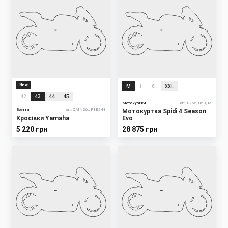
New
M
L
XL
XXL
42
43
44
45
Мотокуртки
art. D265, 050, M
Взуття
art. QMN26JF1E243
Мотокуртка Spidi 4 Season
Кросівки Yamaha
Evo
5 220 грн
28 875 грн