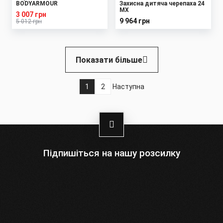
BODYARMOUR
Захисна дитяча черепаха 24
MX
3 007 грн
9 964 грн
5 012 грн
Розбивка
Показати більше
на
сторінки
1
2
Наступна
Поточна
Page
Наступна
сторінка
сторінка
Підпишіться на нашу розсилку
Оберіть:
Чоловіки
Жінки
Ваша
адреса