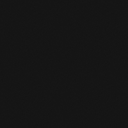
електронної
пошти
Підписатись
умовами сайту