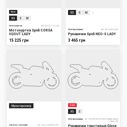
New
XS
S
M
L
XS
S
M
Мотокуртки
art. D315, 117, XS
Моторукавиці
art. B124,022,XS
Мотокуртка Spidi CORSA
H2OUT LADY
Рукавички Spidi NEO-S LADY
15 225 грн
3 465 грн
Sale
Мультирозмір
XS
S
Моторукавиці
art. 2625526341005, black cloud
blue, XS
Сонячні окуляри
art. N23JJ805E100
Рукавички текстильні Glove