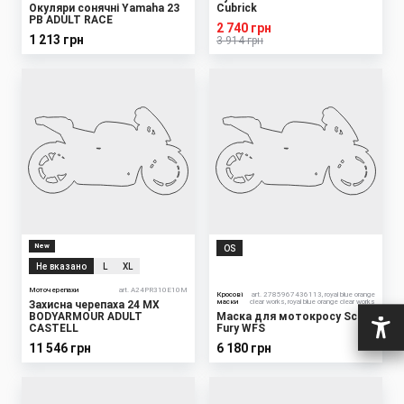
Окуляри сонячні Yamaha 23
Cubrick
PB ADULT RACE
2 740 грн
1 213 грн
3 914 грн
New
OS
Не вказано
L
XL
Моточерепахи
art. A24PR310E10M
Кросові
art. 2785967436113, royal blue orange
маски
clear works, royal blue orange clear works
Захисна черепаха 24 MX
BODYARMOUR ADULT
Маска для мотокросу Scott
CASTELL
Fury WFS
11 546 грн
6 180 грн