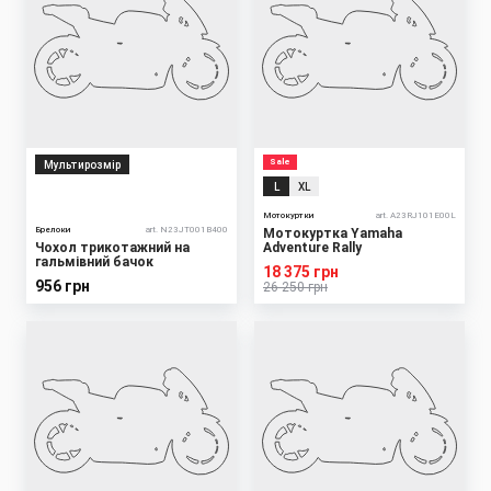
Sale
Мультирозмір
L
XL
Мотокуртки
art. A23RJ101E00L
Брелоки
art. N23JT001B400
Мотокуртка Yamaha
Чохол трикотажний на
Adventure Rally
гальмівний бачок
18 375 грн
956 грн
26 250 грн