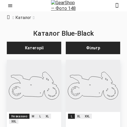
Каталог
Каталог
Blue-Black
Категорії
Фільтр
Не вказано
M
L
XL
L
XL
XXL
XXL