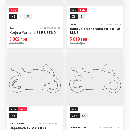
Sale
New
Sale
XS
S
M
XS
S
Кофти
art. B24FJ223E21S
Кофти
art. B23FS202B41S
Жіноча толстовка PADDOCK
Кофта Yamaha 23 FS BEND
BLUE
3 062 грн
5 019 грн
4 374 грн
6 274 грн
New
Sale
New
28
XXS
XS
Моточерепахи
art. A19PR410B410
Моточерепахи
art. A24PR411E112
Черепаха 19 MX KIDS