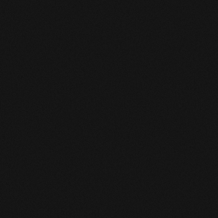
електронної
пошти
Підписатись
умовами сайту