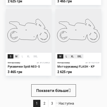
2 625 грн
3 465 грн
S
M
L
XL
XXL
M
L
XL
XXL
Моторукавиці
art. B123,486,S
Моторукавиці
art. B110,010,M
Рукавички Spidi NEO-S
Моторукавиці FLASH - KP
3 465 грн
2 625 грн
Розбивка
Показати більше
на
сторінки
…
1
2
3
Наступна
Поточна
Page
Page
Наступна