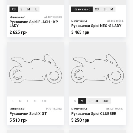
XS
S
M
L
Не вказано
XS
S
M
Моторукавиці
art. B119,545,XS
Моторукавиці
art. B124,026,L
Рукавички Spidi FLASH - KP
LADY
Рукавички Spidi NEO-S LADY
2 625 грн
3 465 грн
S
M
L
XL
XXL
S
M
L
XL
XXL
Моторукавиці
art. С115,026,S
Моторукавиці
art. A214,026,M
Рукавички Spidi X GT
Рукавички Spidi CLUBBER
5 513 грн
5 250 грн