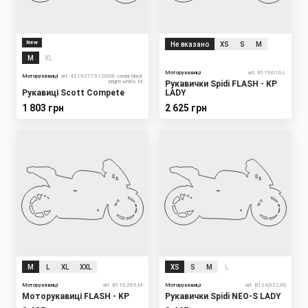
New
Не вказано
XS
S
M
M
XL
Моторукавиці
art. B119,010,L
Моторукавиці
art. 4219277912008, caviar black
bright white, M
Рукавички Spidi FLASH - KP
Рукавиці Scott Compete
LADY
1 803 грн
2 625 грн
M
L
XL
XXL
XS
S
M
L
Моторукавиці
art. B110,265,M
Моторукавиці
art. B124,022,XS
Моторукавиці FLASH - KP
Рукавички Spidi NEO-S LADY