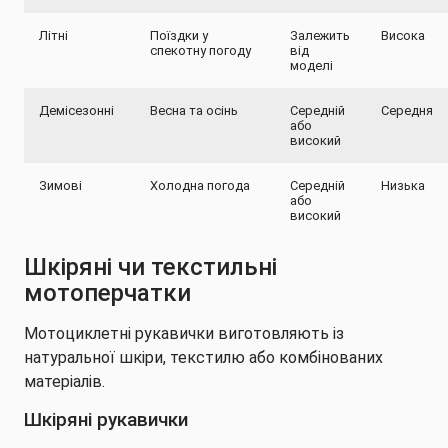
Літні
Поїздки у
Залежить
Висока
спекотну погоду
від
моделі
Демісезонні
Весна та осінь
Середній
Середня
або
високий
Зимові
Холодна погода
Середній
Низька
або
високий
Шкіряні чи текстильні
мотоперчатки
Мотоциклетні рукавички виготовляють із
натуральної шкіри, текстилю або комбінованих
матеріалів.
Шкіряні рукавички