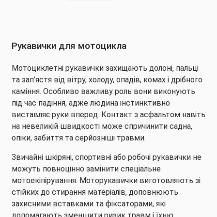
сторінка
сторінка
Рукавички для мотоцикла
Мотоциклетні рукавички захищають долоні, пальці
та зап’ястя від вітру, холоду, опадів, комах і дрібного
каміння. Особливо важливу роль вони виконують
під час падіння, адже людина інстинктивно
виставляє руки вперед. Контакт з асфальтом навіть
на невеликій швидкості може спричинити садна,
опіки, забиття та серйозніші травми.
Звичайні шкіряні, спортивні або робочі рукавички не
можуть повноцінно замінити спеціальне
мотоекіпірування. Моторукавички виготовляють зі
стійких до стирання матеріалів, доповнюють
захисними вставками та фіксаторами, які
допомагають зменшити ризик травм і їхню