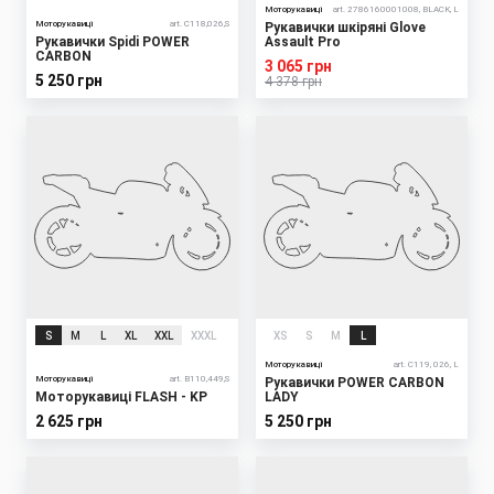
Моторукавиці
art. 2786160001008, BLACK, L
Моторукавиці
art. C118,026,S
Рукавички шкіряні Glove
Рукавички Spidi POWER
Assault Pro
CARBON
3 065 грн
5 250 грн
4 378 грн
S
M
L
XL
XXL
XXXL
XS
S
M
L
Моторукавиці
art. C119, 026, L
Моторукавиці
art. B110,449,S
Рукавички POWER CARBON
Моторукавиці FLASH - KP
LADY
2 625 грн
5 250 грн