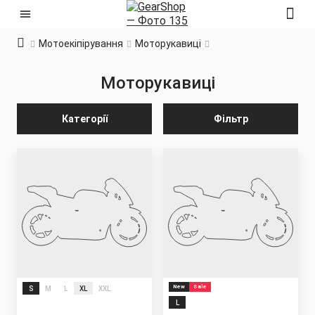
Мотоекіпірування
Моторукавиці
Моторукавиці
Категорії
Фільтр
New
Sale
S
M
L
XL
XXL
L