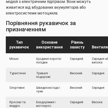
моделі з електричним підігрівом. Вони можуть
живитися від вбудованих акумуляторів або
електросистеми мотоцикла.
Порівняння рукавичок за
призначенням
Тип
Основне
Рівень
рукавичок
використання
захисту
Вентиля
Міські
Щоденні короткі
Середній
Середня а
поїздки
висока
Туристичні
Тривалі
Високий
Середня
подорожі
Спортивні
Швидкісна їзда і
Високий
Середня
трек
Кросові та
Бездоріжжя і
Середній
Висока
ендуро
мотокрос