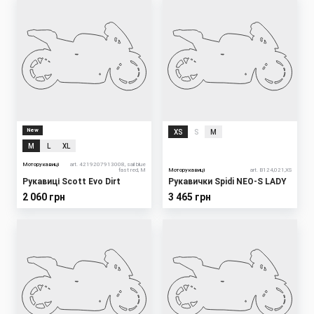
New
XS
S
M
M
L
XL
Моторукавиці
art. 4219207913008, sail blue
fast red, M
Моторукавиці
art. B124,021,XS
Рукавиці Scott Evo Dirt
Рукавички Spidi NEO-S LADY
2 060 грн
3 465 грн