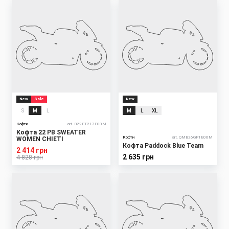
New
Sale
New
S
M
L
M
L
XL
Кофти
art. B22FT217E00M
Кофта 22 PB SWEATER
Кофти
art. QMB26GP1E00M
WOMEN CHIETI
Кофта Paddock Blue Team
2 414 грн
2 635 грн
4 828 грн