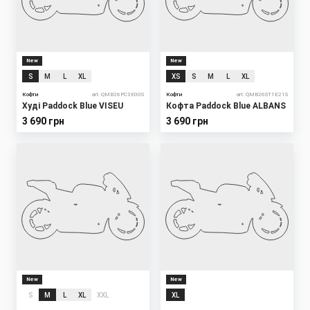
New
New
S
M
L
XL
XS
S
M
L
XL
Кофти
art. QMB26PC3E00S
Кофти
art. QMB26ST1E21S
Худі Paddock Blue VISEU
Кофта Paddock Blue ALBANS
3 690 грн
3 690 грн
New
New
S
M
L
XL
XXL
XL