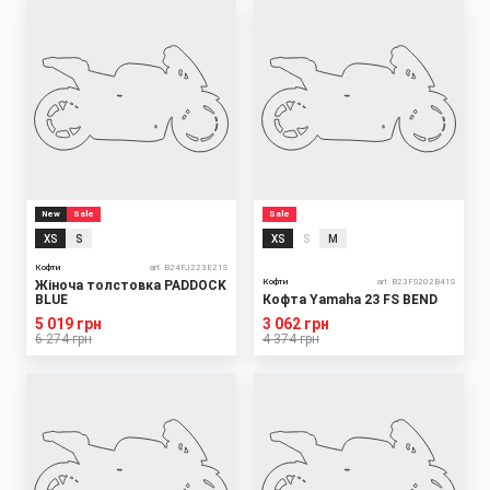
New
Sale
Sale
XS
S
XS
S
M
Кофти
art. B24FJ223E21S
Кофти
art. B23FS202B41S
Жіноча толстовка PADDOCK
BLUE
Кофта Yamaha 23 FS BEND
5 019 грн
3 062 грн
6 274 грн
4 374 грн