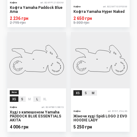
Кофти
art. B24FP121E00M
Кофти
art. B22MT103F00M
Кофта Yamaha Paddock Blue
Ama
Кофта Yamaha Hyper Naked
2 236 грн
2 650 грн
2 795 грн
5 300 грн
New
XS
S
M
XS
S
M
L
XL
Кофти
art. B24PB012B01S
Кофти
art. R197, 294, XS
Худі з капюшоном Yamaha
PADDOCK BLUE ESSENTIALS
Жіноче худі Spidi LOGO 2 EVO
AKITA
HOODIE LADY
4 006 грн
5 250 грн