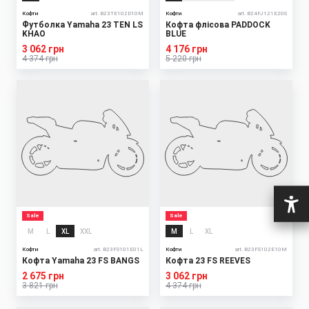
Кофти
art. B23TE102D10M
Кофти
art. B24FJ121E20S
Футболка Yamaha 23 TEN LS
Кофта флісова PADDOCK
KHAO
BLUE
3 062 грн
4 176 грн
4 374 грн
5 220 грн
Sale
Sale
M
L
XL
XXL
M
L
XL
Кофти
art. B23FS101E01L
Кофти
art. B23FS102E10M
Кофта Yamaha 23 FS BANGS
Кофта 23 FS REEVES
2 675 грн
3 062 грн
3 821 грн
4 374 грн