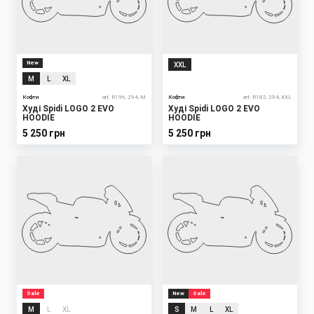
New
XXL
M
L
XL
Кофти
art. R196, 294, M
Кофти
art. R182, 294, XXL
Худі Spidi LOGO 2 EVO
Худі Spidi LOGO 2 EVO
HOODIE
HOODIE
5 250 грн
5 250 грн
Sale
New
Sale
M
L
XL
S
M
L
XL