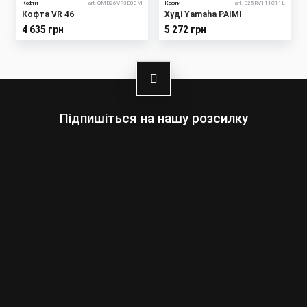
Кофти
art. QMB26VR3B00M
Кофти
art. B25RV111C11L
Кофта VR 46
Худі Yamaha PAIMI
4 635 грн
5 272 грн
Підпишіться на нашу розсилку
Оберіть:
Чоловіки
Жінки
Ваша
адреса
електронної
пошти
Підписатись
умовами сайту