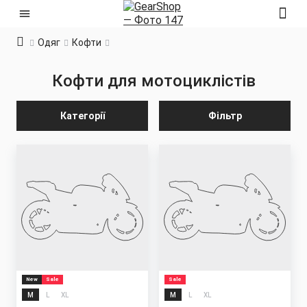
Одяг
Кофти
Кофти для мотоциклістів
Категорії
Фільтр
New
Sale
Sale
M
L
XL
M
L
XL