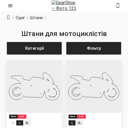
Одяг
Штани
Штани для мотоциклістів
Категорії
Фільтр
New
Sale
New
Sale
M
L
XL
L
XL