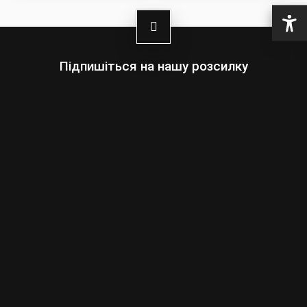
Підпишіться на нашу розсилку
Оберіть:
Чоловіки
Жінки
Ваша
адреса
електронної
пошти
Підписатись
умовами сайту