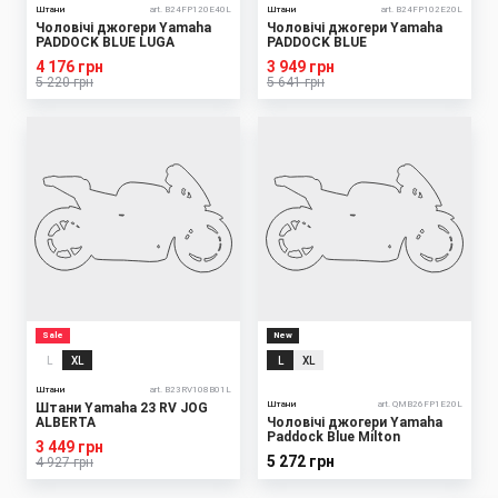
Штани
art. B24FP120E40L
Штани
art. B24FP102E20L
Чоловічі джогери Yamaha
Чоловічі джогери Yamaha
PADDOCK BLUE LUGA
PADDOCK BLUE
4 176 грн
3 949 грн
5 220 грн
5 641 грн
Sale
New
L
XL
L
XL
Штани
art. B23RV108B01L
Штани
art. QMB26FP1E20L
Штани Yamaha 23 RV JOG
ALBERTA
Чоловічі джогери Yamaha
Paddock Blue Milton
3 449 грн
5 272 грн
4 927 грн