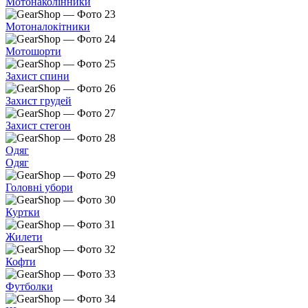
Мотонаколінники
Мотоналокітники
Мотошорти
Захист спини
Захист грудей
Захист стегон
Одяг
Одяг
Головні убори
Куртки
Жилети
Кофти
Футболки