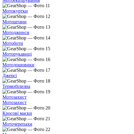
Мотоекіпірування
Мотокуртки
Мотоштани
Мотоджинси
Мотоботи
Моторукавиці
Мотодощовики
Джерсі
Термобілизна
Мотозахист
Мотозахист
Кросові маски
Моточерепахи