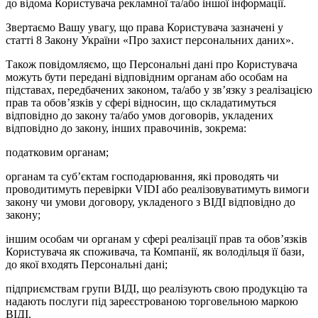
до відома Користувача рекламної та/або іншої інформації.
Звертаємо Вашу увагу, що права Користувача зазначені у
статті 8 Закону України «Про захист персональних даних».
Також повідомляємо, що Персональні дані про Користувача
можуть бути передані відповідним органам або особам на
підставах, передбачених законом, та/або у зв’язку з реалізацією
прав та обов’язків у сфері відносин, що складатимуться
відповідно до закону та/або умов договорів, укладених
відповідно до закону, інших правочинів, зокрема:
податковим органам;
органам та суб’єктам господарювання, які проводять чи
проводитимуть перевірки VIDI або реалізовуватимуть вимоги
закону чи умови договору, укладеного з ВІДІ відповідно до
закону;
іншим особам чи органам у сфері реалізації прав та обов’язків
Користувача як споживача, та Компанії, як володільця її бази,
до якої входять Персональні дані;
підприємствам групи ВІДІ, що реалізують свою продукцію та
надають послуги під зареєстрованою торговельною маркою
ВІДІ.