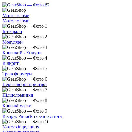
Мотошоломи
Мотошоломи
Інтеграли
Модуляри
Кросовий - Ендуро
Відкриті
Трансформери
Переговорні пристрої
Підшоломники
Кросові маски
Візори, Pinlock та запчастини
Мотоекіпірування