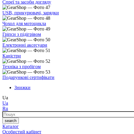
Спреї та засоби догляду
USB, прикурювачі, зарядки
Чохол для мотоцикла
Гріпси з підігрівом
Електронні аксесуари
Каністри
Техніка з пробігом
Подарункові сертифікати
Знижки
Ua
Ua
Ru
Пошук
search
Каталог
Особистий кабінет