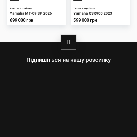
Техніка з пробігом
Техніка з пробігом
Yamaha MT-09 SP 2026
Yamaha XSR900 2023
699 000 грн
599 000 грн
Підпишіться на нашу розсилку
Оберіть:
Чоловіки
Жінки
Ваша
адреса
електронної
пошти
Підписатись
умовами сайту