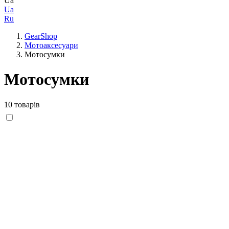
Ua
Ua
Ru
GearShop
Мотоаксесуари
Мотосумки
Мотосумки
10 товарів