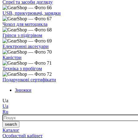
Спреї та засоби догляду
USB, прикурювачі, зарядки
Чохол для мотоцикла
Гріпси з підігрівом
Електронні аксесуари
Каністри
Техніка з пробігом
Подарункові сертифікати
Знижки
Ua
Ua
Ru
Пошук
search
Каталог
Особистий кабінет