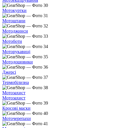
Мотоекіпірування
Мотокуртки
Мотоштани
Мотоджинси
Мотоботи
Моторукавиці
Мотодощовики
Джерсі
Термобілизна
Мотозахист
Мотозахист
Кросові маски
Моточерепахи