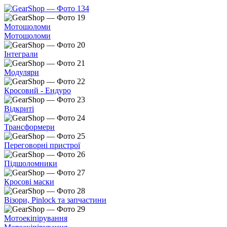
Мотошоломи
Мотошоломи
Інтеграли
Модуляри
Кросовий - Ендуро
Відкриті
Трансформери
Переговорні пристрої
Підшоломники
Кросові маски
Візори, Pinlock та запчастини
Мотоекіпірування