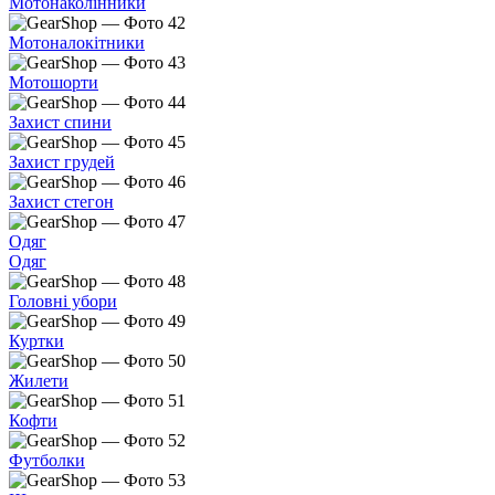
Мотонаколінники
Мотоналокітники
Мотошорти
Захист спини
Захист грудей
Захист стегон
Одяг
Одяг
Головні убори
Куртки
Жилети
Кофти
Футболки