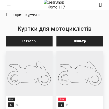
Одяг
Куртки
Куртки для мотоциклістів
Категорії
Фільтр
New
Sale
L
XL
S
M