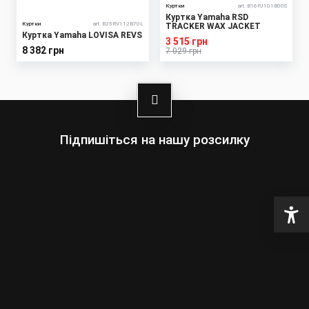
Куртки
art. B16PJ101B00S
Куртка Yamaha RSD
Куртки
art. B25RV112B70L
TRACKER WAX JACKET
Куртка Yamaha LOVISA REVS
3 515 грн
8 382 грн
7 029 грн
Підпишіться на нашу розсилку
Оберіть:
Чоловіки
Жінки
Ваша
адреса
електронної
пошти
Підписатись