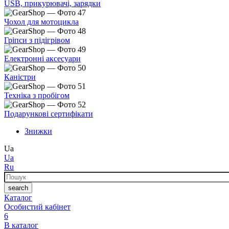
USB, прикурювачі, зарядки
Чохол для мотоцикла
Гріпси з підігрівом
Електронні аксесуари
Каністри
Техніка з пробігом
Подарункові сертифікати
Знижки
Ua
Ua
Ru
Пошук
search
Каталог
Особистий кабінет
6
В каталог