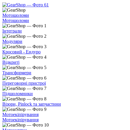
Мотошоломи
Мотошоломи
Інтеграли
Модуляри
Кросовий - Ендуро
Відкриті
Трансформери
Переговорні пристрої
Підшоломники
Візори, Pinlock та запчастини
Мотоекіпірування
Мотоекіпірування