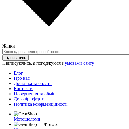
Жінки
Ваша
адреса
Підписатись
електронної
Підписуючись, я погоджуюся з
умовами сайту
пошти
Блог
Про нас
Доставка та оплата
Контакти
Повернення та обмін
Договір оферти
Політика конфіденційності
Мотошоломи