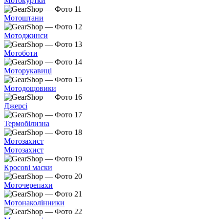
Мотокуртки
Мотоштани
Мотоджинси
Мотоботи
Моторукавиці
Мотодощовики
Джерсі
Термобілизна
Мотозахист
Мотозахист
Кросові маски
Моточерепахи
Мотонаколінники