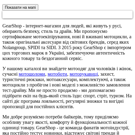
Показати на мапі
GearShop - інтернет-магазин для людей, які живуть у русі,
обирають безпеку, стиль та драйв. Ми пропонуємо
сертифіковане мотоекіпірування, нові й вживані мотоцикли, а
також оригінальні аксесуари від світових брендів, серед яких
Nolangroup, SPIDI та SIDI. З 2015 року GearShop є імпортером
цих торгових марок в Україні, забезпечуючи автентичність
кожного товару та бездоганний сервіс.
У нашому каталозі ви знайдете мотоодяг для чоловіків і жінок,
сучасні
мотошоломи
,
мотоботи
,
моторукавиці
, захист,
туристичні рюкзаки, мотоаксесуари, комплектуючі, а також
мотоцикли з пробігом і нові моделі з можливістю замовлення
тест-драйву. Ми не просто продаємо - ми допомагаємо
підібрати екіп на будь-який стиль їзди: спорт, стріт, туризм. На
сайті діє програма лояльності, регулярні знижки та вигідні
пропозиції для постійних клієнтів.
Ми добре розуміємо потреби байкерів, тому приділяємо
особливу увагу якості, комфорту й функціональності кожної
одиниці товару. GearShop - це команда фанатів мотоіндустрії,
яка постійно тестує новинки, відстежує світові тренди й