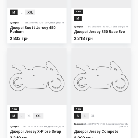
New
M
L
XXL
M
Джерсі
art. 2784031001007, black grey, M
Джерсі
art. 2855861454007, blue orange, M
Джерсі Scott Jersey 450
Podium
Джерсі Jersey 350 Race Evo
2 833 грн
2 318 грн
New
New
M
L
XL
XXL
S
L
XL
Джерсі
art. 4205907911006, caviar black/safety
Джерсі
art. 2923781294008, grey orange, M
yellow, S
Джерсі Jersey X-Plore Swap
Джерсі Jersey Compete