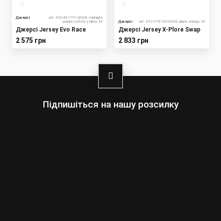
M
M
Джерсі
art. 4204017914008, midnight
purple/safety yellow, M
Джерсі
art. 2923781009008, black orange, M
Джерсі Jersey Evo Race
Джерсі Jersey X-Plore Swap
2 575 грн
2 833 грн
Підпишіться на нашу розсилку
Оберіть:
Чоловіки
Жінки
Ваша
адреса
електронної
пошти
Підписатись