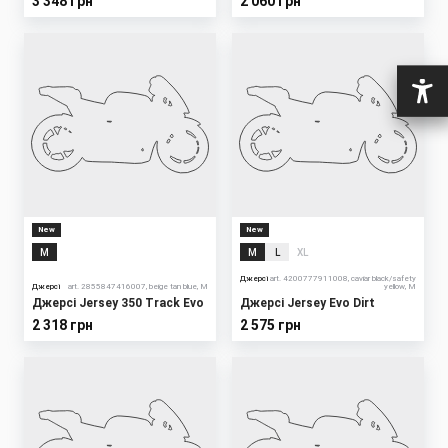
3 348 грн
2 060 грн
New
New
M
M
L
XL
Джерсі
art. 4200777911008, caviar black/safety
Джерсі
art. 2855847416007, beige tan blue, M
yellow, M
Джерсі Jersey 350 Track Evo
Джерсі Jersey Evo Dirt
2 318 грн
2 575 грн