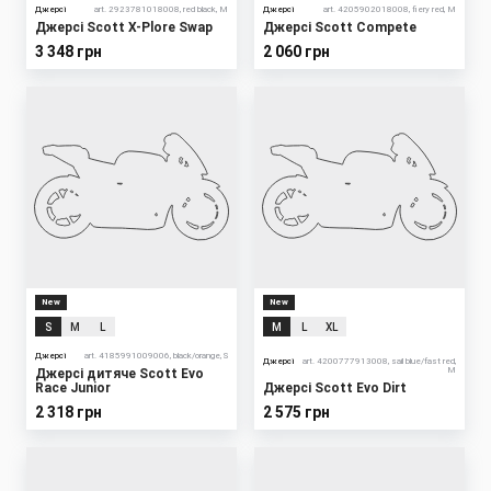
Джерсі
art. 2923781018008, red black, M
Джерсі
art. 4205902018008, fiery red, M
Джерсі Scott X-Plore Swap
Джерсі Scott Compete
3 348 грн
2 060 грн
New
New
S
M
L
M
L
XL
Джерсі
art. 4185991009006, black/orange, S
Джерсі
art. 4200777913008, sail blue/fast red,
M
Джерсі дитяче Scott Evo
Race Junior
Джерсі Scott Evo Dirt
2 318 грн
2 575 грн