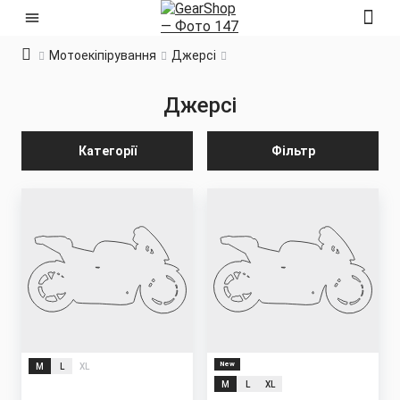
Мотоекіпірування
Джерсі
Джерсі
Категорії
Фільтр
New
M
L
XL
M
L
XL