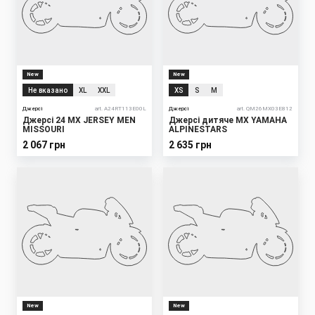
New
New
Не вказано
XL
XXL
XS
S
M
Джерсі
art. A24RT113E00L
Джерсі
art. QM26MX03E812
Джерсі 24 MX JERSEY MEN
Джерсі дитяче MX YAMAHA
MISSOURI
ALPINESTARS
2 067 грн
2 635 грн
New
New