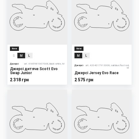
New
New
S
M
L
M
L
Джерсі
art. 4185981007008, black white, M
Джерсі
art. 4204017913008, sail blue/fast red,
M
Джерсі дитяче Scott Evo
Swap Junior
Джерсі Jersey Evo Race
2 318 грн
2 575 грн