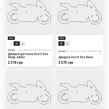
New
New
S
M
L
M
L
Джерси
art. 4185981007008, black white, M
Джерси
art. 4204017913008, sail blue/fast red,
M
Джерси детское Scott Evo
Swap Junior
Джерси Scott Evo Race
2 318 грн
2 575 грн