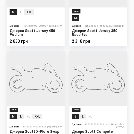
New
M
L
XXL
M
Джерси
art. 2784031001007, black grey, M
Джерси
art. 2855861454007, blue orange, M
Джерси Scott Jersey 450
Джерси Scott Jersey 350
Podium
Race Evo
2 833 грн
2 318 грн
New
New
M
L
XL
XXL
S
L
XL
Джерси
art. 4205907911006, caviar black/safety
Джерси
art. 2923781294008, grey orange, M
yellow, S
Джерси Scott X-Plore Swap
Джерс Scott Compete