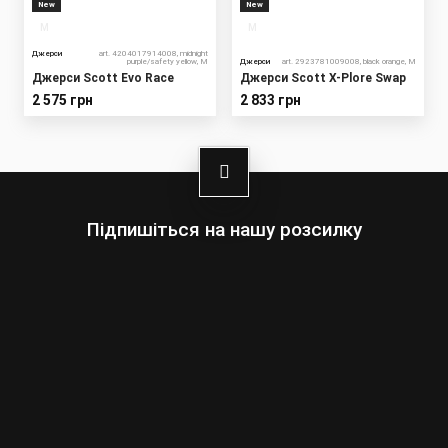
New
New
M
M
Джерси
art. 4204017914008, midnight
purple/safety yellow, M
Джерси
art. 2923781009008, black orange, M
Джерси Scott Evo Race
Джерси Scott X-Plore Swap
2 575 грн
2 833 грн
Підпишіться на нашу розсилку
Выберите:
Мужчины
Женщины
Ваш
адрес
электронной
почты
Подписаться