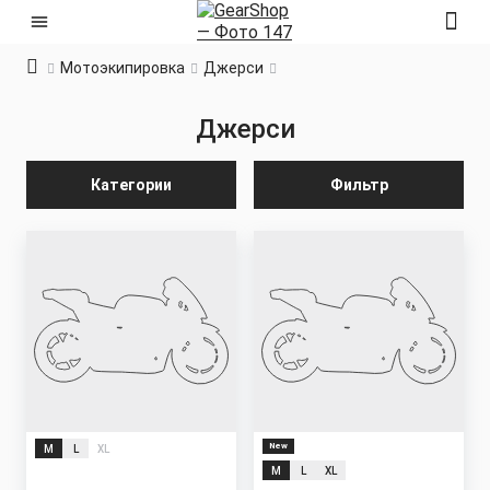
Мотоэкипировка
Джерси
Джерси
Категории
Фильтр
New
M
L
XL
M
L
XL