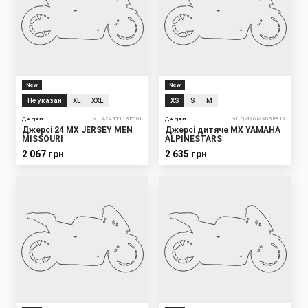
New
New
Не указан
XL
XXL
XS
S
M
Джерси
art. A24RT113E00L
Джерси
art. QM26MX03E812
Джерсі 24 MX JERSEY MEN
Джерсі дитяче MX YAMAHA
MISSOURI
ALPINESTARS
2 067 грн
2 635 грн