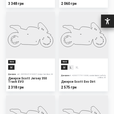
3 348 грн
2 060 грн
New
New
M
M
L
XL
Джерси
art. 2855847416007, beige tan blue, M
Джерси
art. 4200777911008, caviar black/safety
yellow, M
Джерси Scott Jersey 350
Track EVO
Джерси Scott Evo Dirt
2 318 грн
2 575 грн