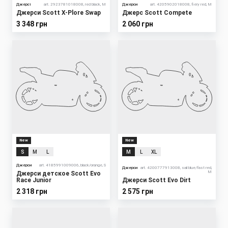
Джерсі
art. 2923781018008, red black, M
Джерси
art. 4205902018008, fiery red, M
Джерси Scott X-Plore Swap
Джерс Scott Compete
3 348 грн
2 060 грн
New
New
S
M
L
M
L
XL
Джерси
art. 4185991009006, black/orange, S
Джерси
art. 4200777913008, sail blue/fast red,
M
Джерси детское Scott Evo
Race Junior
Джерси Scott Evo Dirt
2 318 грн
2 575 грн