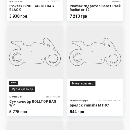
Мотосумки
art. V68,026
darkgrey
Рюкзак SPIDI CARGO BAG
Рюкзак гидратор Scott Pack
BLACK
Radiator 12
3 938 грн
7 210 грн
New
Мультиразмер
Мультиразмер
Мотосумки
art. V143,026
Мотоаксессуары
art. N25EK003F300
Сумка-кофр ROLLTOP BAG
WP
Брелок Yamaha MT-07
5 775 грн
844 грн