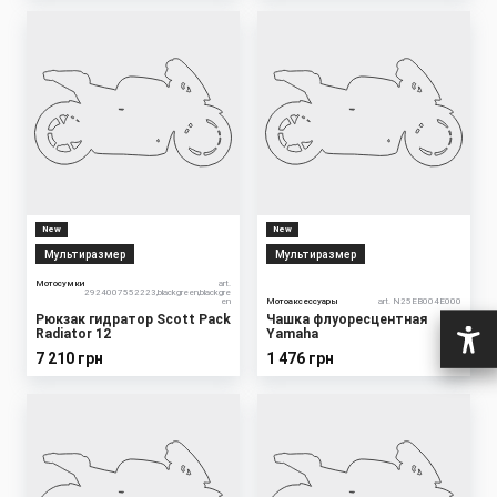
New
New
Мультиразмер
Мультиразмер
Мотосумки
art.
2924007552223,blackgreen,blackgre
en
Мотоаксессуары
art. N25EB004E000
Рюкзак гидратор Scott Pack
Чашка флуоресцентная
Radiator 12
Yamaha
7 210 грн
1 476 грн