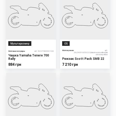
Мультиразмер
OS
Мотосумки
art.
Мотоаксессуары
art. N22TD000C100
2629091659223,blackneonyellow,bla
ckneonyellow
Чашка Yamaha Tenere 700
Rally
Рюкзак Scott Pack SMB 22
884 грн
7 210 грн