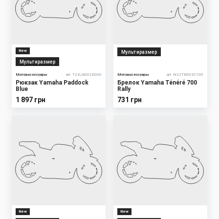
New
Мультиразмер
Мультиразмер
Мотоаксессуары
art. T24JA002E000
Мотоаксессуары
art. N22TK003C100
Рюкзак Yamaha Paddock
Брелок Yamaha Ténéré 700
Blue
Rally
1 897 грн
731 грн
New
New