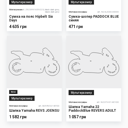
Мультиразмер
Мультиразмер
Мотосумки
art. 2923991659223, black dark grey,
black dark grey
Мотоаксессуары
art. N24JC002E000
Сумка на пояс Hipbelt Six
Сумка-шопер PADDOCK BLUE
Days
синяя
4 635 грн
471 грн
New
Мультиразмер
Мультиразмер
Мотоаксессуары
art. N22FH314E100
Мотоаксессуары
art. B25RV321B700
Шапка Yamaha 22
Шапка Yamaha REVS JOENSU
PaddockBlue REVERS ADULT
1 582 грн
1 057 грн