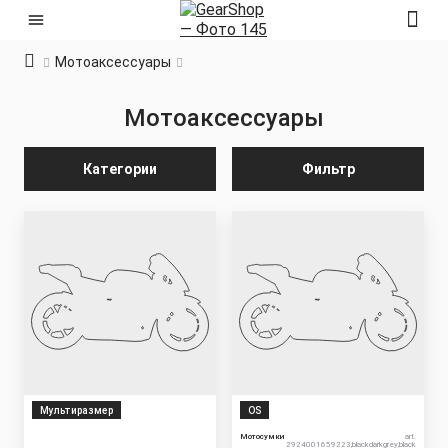
Мотоаксессуары
Мотоаксессуары
Категории
Фильтр
Мультиразмер
OS
Мотосумки
art.
2924001659223,blackdarkgrey,black