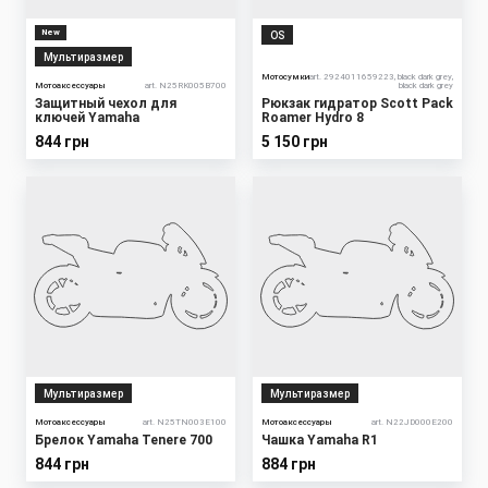
New
OS
Мультиразмер
Мотосумки
art. 2924011659223, black dark grey,
Мотоаксессуары
art. N25RK005B700
black dark grey
Защитный чехол для
Рюкзак гидратор Scott Pack
ключей Yamaha
Roamer Hydro 8
844 грн
5 150 грн
Мультиразмер
Мультиразмер
Мотоаксессуары
art. N25TN003E100
Мотоаксессуары
art. N22JD000E200
Брелок Yamaha Tenere 700
Чашка Yamaha R1
844 грн
884 грн