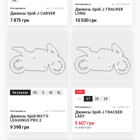
40
Мотоджинсы
art. J63, 804, 33
Мотоджинси
art. J130,022,31
Джинсы Spidi J-TRACKER
Джинсы Spidi J-CARVER
LONG
7 875 грн
10 500 грн
Sale
Не указан
XS
S
M
XL
26
27
28
29
Мотоджинсы
art. J64,804,27
Мотоджинсы
art. J132,026,XXS
Джинсы Spidi J TRACKER
Джинсы Spidi MOTO
LADY
LEGGINGS PRO 2
5 607 грн
9 398 грн
9 345 грн