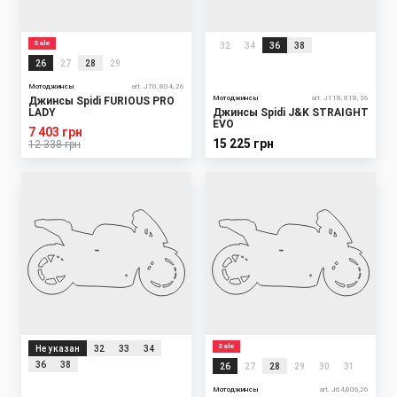
Sale
32
34
36
38
26
27
28
29
Мотоджинсы
art. J70, 804, 26
Мотоджинсы
art. J118, 818, 36
Джинсы Spidi FURIOUS PRO
LADY
Джинсы Spidi J&K STRAIGHT
EVO
7 403 грн
15 225 грн
12 338 грн
Sale
Не указан
32
33
34
36
38
26
27
28
29
30
31
Мотоджинсы
art. J64,806,26