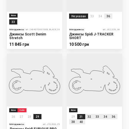
New
Не указан
33
34
36
33
Мотоджинсы
art. 2464070001008, BLACK, 33
Мотоджинсы
art. J62, 026, 38
Джинсы Scott Denim
Джинсы Spidi J-TRACKER
Stretch
SHORT
11 845 грн
10 500 грн
New
Sale
New
26
27
28
29
29
31
32
33
34
36
38
40
Мотоджинсы
art. J70, 806, 29