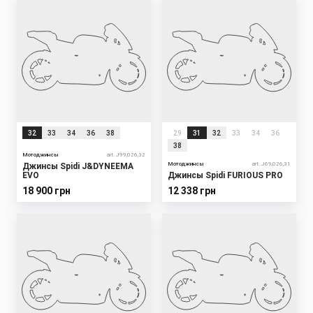
32
33
34
36
38
29
31
32
33
34
36
38
Мотоджинсы
art. J99,026,32
Мотоджинсы
art. J69,026,31
Джинсы Spidi J&DYNEEMA
EVO
Джинсы Spidi FURIOUS PRO
18 900 грн
12 338 грн