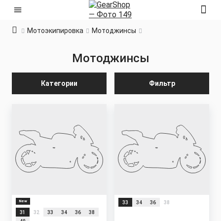
Мотоэкипировка
Мотоджинсы
Мотоджинсы
Категории
Фильтр
New
33
34
36
38
31
32
33
34
36
38