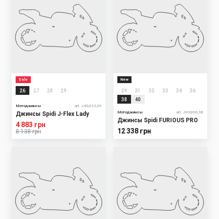
Sale
New
26
27
28
29
29
31
32
33
34
36
38
40
Мотоджинсы
art. J40,022,26
Мотоджинсы
art. J69,806,38
Джинсы Spidi J-Flex Lady
Джинсы Spidi FURIOUS PRO
4 883 грн
12 338 грн
8 138 грн