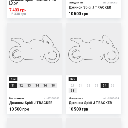
Джинсы Spidi FURIOUS PRO
Мотоджинси
art. J59,026,31
LADY
Джинси Spidi J TRACKER
7 403 грн
10 500 грн
12 338 грн
New
New
31
32
33
34
36
38
29
31
32
33
34
36
38
Мотоджинсы
art. J59,806,31
Мотоджинсы
art. J59,804,34
Джинсы Spidi J TRACKER
Джинсы Spidi J TRACKER
10 500 грн
10 500 грн