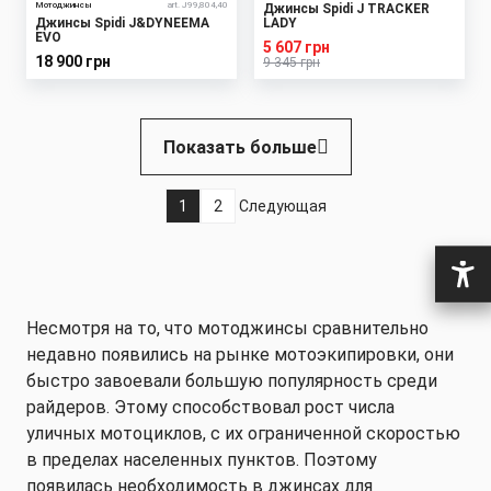
Мотоджинсы
art. J99,804,40
Джинсы Spidi J TRACKER
Джинсы Spidi J&DYNEEMA
LADY
EVO
5 607 грн
18 900 грн
9 345 грн
Нумерация
Показать больше
страниц
1
2
Следующая
Текущая
Страница
Следующая
страница
страница
Несмотря на то, что мотоджинсы сравнительно
недавно появились на рынке мотоэкипировки, они
быстро завоевали большую популярность среди
райдеров. Этому способствовал рост числа
уличных мотоциклов, с их ограниченной скоростью
в пределах населенных пунктов. Поэтому
появилась необходимость в джинсах для