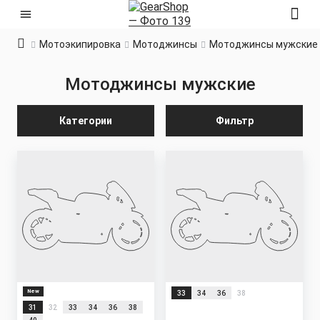
Мотоэкипировка
Мотоджинсы
Мотоджинсы мужские
Мотоджинсы мужские
Категории
Фильтр
New
33
34
36
38
31
32
33
34
36
38