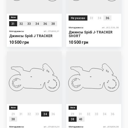
New
Не указан
33
34
36
31
32
33
34
36
38
Мотоджинсы
art. J62, 026, 38
Мотоджинсы
art. J59,806,31
Джинсы Spidi J-TRACKER
Джинсы Spidi J TRACKER
SHORT
10 500 грн
10 500 грн
New
New
29
31
32
33
34
36
29
31
32
33
34
36
38
38
40
Мотоджинсы
art. J59,804,34
Мотоджинсы
art. J69,806,38