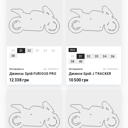
New
29
31
32
33
34
36
38
29
31
32
33
34
36
38
40
Мотоджинсы
art. J69,026,31
Мотоджинси
art. J59,026,31
Джинсы Spidi FURIOUS PRO
Джинси Spidi J TRACKER
12 338 грн
10 500 грн