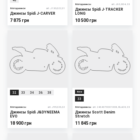
40
Мотоджинсы
art. J63, 804, 33
Мотоджинси
art. J130,022,31
Джинсы Spidi J-TRACKER
Джинсы Spidi J-CARVER
LONG
7 875 грн
10 500 грн
New
32
33
34
36
38
33
Мотоджинсы
art. J99,026,32
Мотоджинсы
art. 2464070001008, BLACK, 33
Джинсы Spidi J&DYNEEMA
Джинсы Scott Denim
EVO
Stretch
18 900 грн
11 845 грн