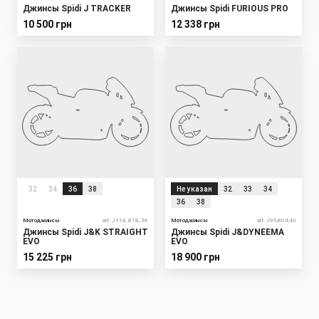
Джинсы Spidi J TRACKER
Джинсы Spidi FURIOUS PRO
10 500 грн
12 338 грн
32
34
36
38
Не указан
32
33
34
36
38
Мотоджинсы
art. J118, 818, 36
Мотоджинсы
art. J99,804,40
Джинсы Spidi J&K STRAIGHT
Джинсы Spidi J&DYNEEMA
EVO
EVO
15 225 грн
18 900 грн