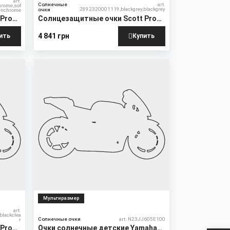
art.
Солнечные
art.
hrome,sof
2892320001119,blackgrey,blackgrey
очки
eenchrome
 Pro
Солнцезащитные очки Scott Pro
Shield
4 841 грн
ить
Купить
New
Мультиразмер
art.
blackclea
Солнечные очки
art. N23JJ605E100
r
 Pro
Очки солнечные детские Yamaha