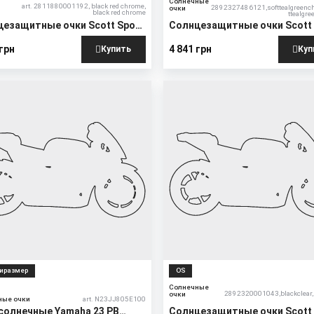
Солнечные
і
art. 2811880001192, black red chrome,
2892327486121,softtealgreenc
очки
black red chrome
и
ttealgr
езащитные очки Scott Sport
Солнцезащитные очки Scott
d
Shield
 грн
4 841 грн
Купить
Куп
New
иразмер
OS
Солнечные
2892320001043,blackclear,
очки
ные очки
art. N23JJ805E100
солнечные Yamaha 23 PB
Солнцезащитные очки Scott