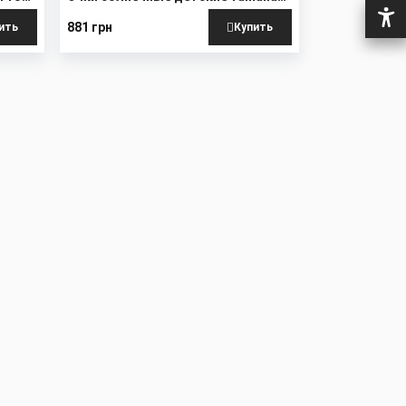
23 PB RACE
881 грн
ить
Купить