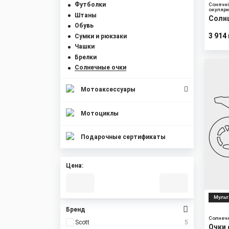
Футболки
Сонячн
окуляр
Штаны
Солнц
Обувь
Shiel
3 914
Сумки и рюкзаки
Чашки
Брелки
Солнечные очки
Мотоаксессуары
Мотоциклы
Подарочные сертификаты
Цена:
Мульт
Бренд
Солнеч
Scott
5
Очки 