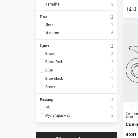
ADUL
Yamaha
2
1 213
Пол
Дети
1
New
Унисекс
6
Цвет
Black
2
Black-Red
2
Blue
1
Blue-Black
1
Green
1
Размер
OS
OS
5
Солнеч
Мультиразмер
2
очки
Солн
Shiel
4 841