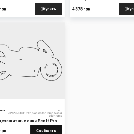
T RACE
Shield
 грн
4 378 грн
Купить
Куп
ные
art.
2892320001192,blackredchrome,blackr
edchrome
цезащитные очки Scott Pro
d
 грн
Сообщить