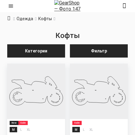
Одежда
Кофты
Кофты
Категории
Фильтр
New
Sale
Sale
M
L
XL
M
L
XL