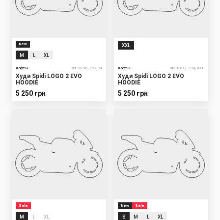
New
XXL
M
L
XL
Кофты
art. R196, 294, M
Кофты
art. R182, 294, XXL
Худи Spidi LOGO 2 EVO
Худи Spidi LOGO 2 EVO
HOODIE
HOODIE
5 250 грн
5 250 грн
Sale
New
Sale
M
L
XL
S
M
L
XL