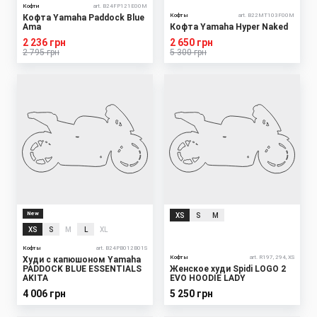
Кофти
art. B24FP121E00M
Кофты
art. B22MT103F00M
Кофта Yamaha Paddock Blue
Ama
Кофта Yamaha Hyper Naked
2 236 грн
2 650 грн
2 795 грн
5 300 грн
New
XS
S
M
XS
S
M
L
XL
Кофты
art. B24PB012B01S
Кофты
art. R197, 294, XS
Худи с капюшоном Yamaha
PADDOCK BLUE ESSENTIALS
Женское худи Spidi LOGO 2
AKITA
EVO HOODIE LADY
4 006 грн
5 250 грн