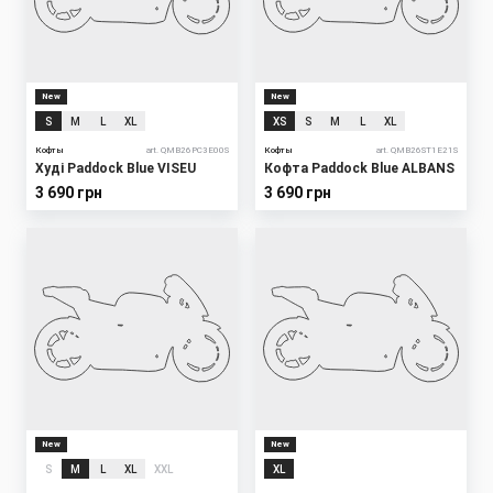
New
New
S
M
L
XL
XS
S
M
L
XL
Кофты
art. QMB26PC3E00S
Кофты
art. QMB26ST1E21S
Худі Paddock Blue VISEU
Кофта Paddock Blue ALBANS
3 690 грн
3 690 грн
New
New
S
M
L
XL
XXL
XL