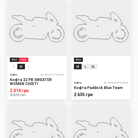
New
Sale
New
S
M
L
M
L
XL
Кофти
art. B22FT217E00M
Кофта 22 PB SWEATER
Кофты
art. QMB26GP1E00M
WOMEN CHIETI
Кофта Paddock Blue Team
2 414 грн
2 635 грн
4 828 грн