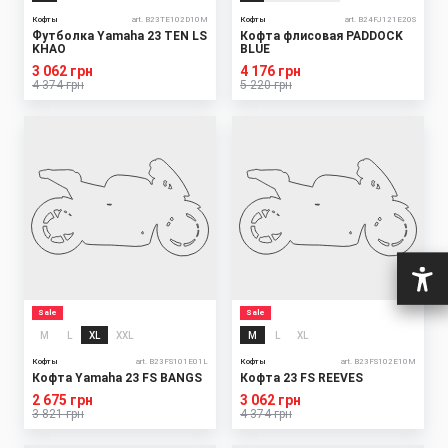
Кофты
art. B23TE102D10M
Кофты
art. B24FJ121E20S
Футболка Yamaha 23 TEN LS
Кофта флисовая PADDOCK
KHAO
BLUE
3 062 грн
4 176 грн
4 374 грн
5 220 грн
Sale
Sale
M
L
XL
XXL
M
L
XL
Кофты
art. B23FS101E01L
Кофты
art. B23FS102E10M
Кофта Yamaha 23 FS BANGS
Кофта 23 FS REEVES
2 675 грн
3 062 грн
3 821 грн
4 374 грн