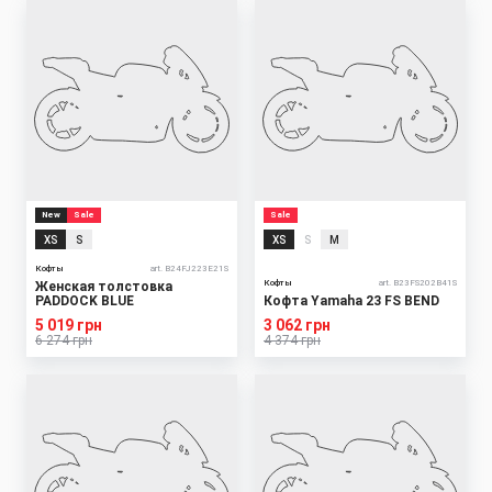
New
Sale
Sale
XS
S
XS
S
M
Кофты
art. B24FJ223E21S
Кофты
art. B23FS202B41S
Женская толстовка
PADDOCK BLUE
Кофта Yamaha 23 FS BEND
5 019 грн
3 062 грн
6 274 грн
4 374 грн