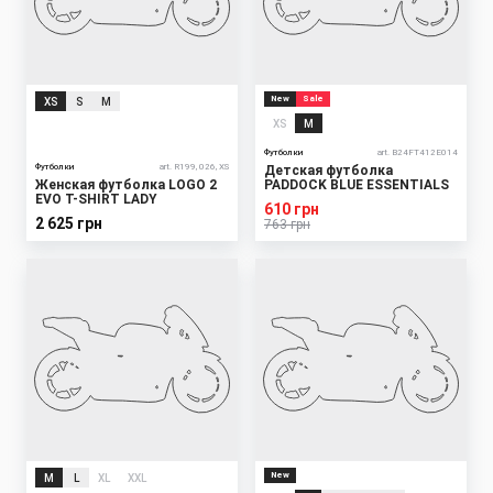
New
Sale
XS
S
M
XS
M
Футболки
art. B24FT412E014
Футболки
art. R199, 026, XS
Детская футболка
Женская футболка LOGO 2
PADDOCK BLUE ESSENTIALS
EVO T-SHIRT LADY
610 грн
2 625 грн
763 грн
New
M
L
XL
XXL