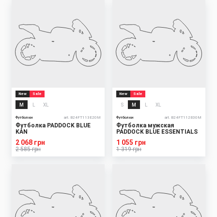
New
Sale
New
Sale
M
L
XL
S
M
L
XL
Футболки
art. B24FT113E20M
Футболки
art. B24FT112E00M
Футболка PADDOCK BLUE
Футболка мужская
KAN
PADDOCK BLUE ESSENTIALS
2 068 грн
1 055 грн
2 585 грн
1 319 грн