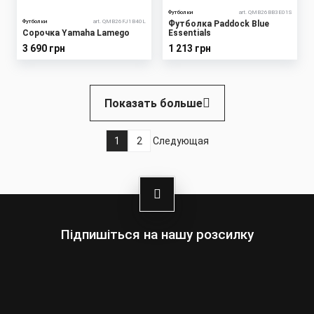
Футболки
art. QMB26BB3E01S
Футболки
art. QMB26FJ1B40L
Футболка Paddock Blue
Сорочка Yamaha Lamego
Essentials
3 690 грн
1 213 грн
Нумерация
Показать больше
страниц
1
2
Следующая
Текущая
Страница
Следующая
страница
страница
Підпишіться на нашу розсилку
Выберите:
Мужчины
Женщины
Ваш