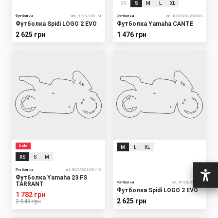
XS
S
M
L
XL
Футболки
art. R198, 026, M
Футболки
art. B25RV322W00S
Футболка Spidi LOGO 2 EVO
Футболка Yamaha CANTE
2 625 грн
1 476 грн
Sale
M
L
XL
XS
S
M
Футболки
art. B23FS212W41S
Футболка Yamaha 23 FS
Футболки
art. R198, 294, M
TARRANT
Футболка Spidi LOGO 2 EVO
1 782 грн
2 625 грн
2 546 грн