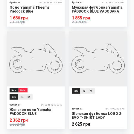
Футболки
art. B24PB112E00M
Футболки
art. B24FT119E00M
Поло Yamaha Theems
Мужская футболка Yamaha
Paddock Blue
PADDOCK BLUE VADODARA
1 686 грн
1 855 грн
2 108 грн
2 319 грн
New
Sale
XS
S
M
XS
S
M
Футболки
art. B24FT218E01S
Футболки
art. R199, 294, XS
Женское поло Yamaha
PADDOCK BLUE
Женская футболка LOGO 2
EVO T-SHIRT LADY
2 362 грн
2 625 грн
2 952 грн