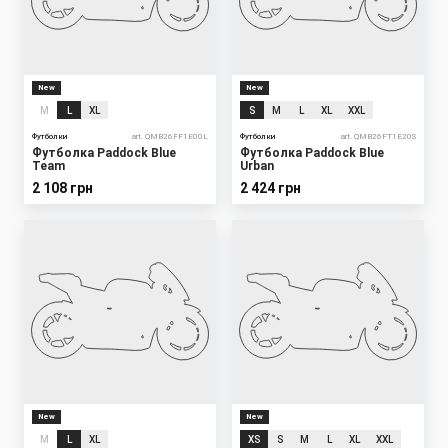
New
New
M
L
XL
S
M
L
XL
XXL
Футболки
art. QMB26FF1E00L
Футболки
art. QMB26FT1E20S
Футболка Paddock Blue
Футболка Paddock Blue
Team
Urban
2 108 грн
2 424 грн
New
New
M
L
XL
XS
S
M
L
XL
XXL