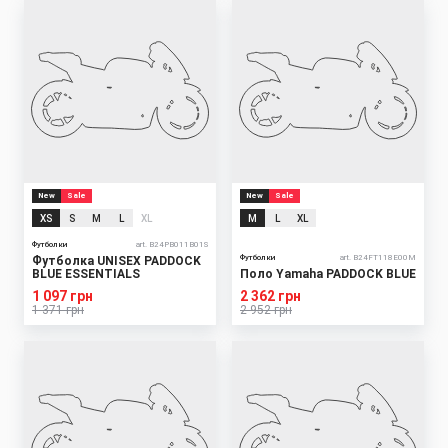
New
Sale
New
Sale
XS
S
M
L
XL
M
L
XL
Футболки
art. B24PB011B01S
Футболки
art. B24FT118E00M
Футболка UNISEX PADDOCK
BLUE ESSENTIALS
Поло Yamaha PADDOCK BLUE
1 097 грн
2 362 грн
1 371 грн
2 952 грн