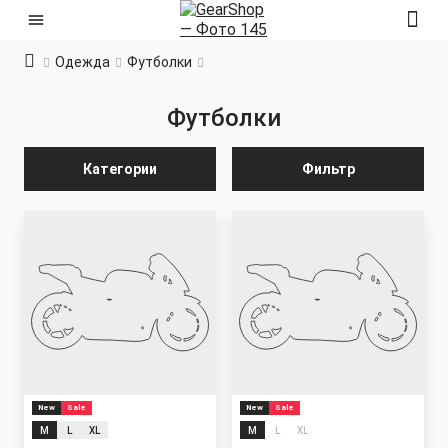
Одежда
Футболки
Футболки
Категории
Фильтр
New
Sale
New
Sale
M
L
XL
M
L
XL