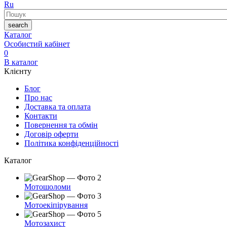
Ru
Пошук
search
Каталог
Особистий кабінет
0
В каталог
Клієнту
Блог
Про нас
Доставка та оплата
Контакти
Повернення та обмін
Договір оферти
Політика конфіденційності
Каталог
Мотошоломи
Мотоекіпірування
Мотозахист