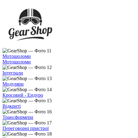
Мотошоломи
Мотошоломи
Інтеграли
Модуляри
Кросовий - Ендуро
Відкриті
Трансформери
Переговорні пристрої