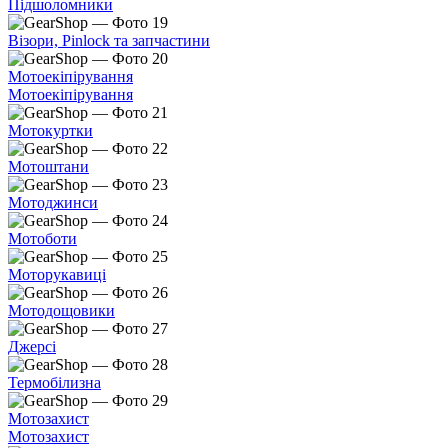
Підшоломники
Візори, Pinlock та запчастини
Мотоекіпірування
Мотоекіпірування
Мотокуртки
Мотоштани
Мотоджинси
Мотоботи
Моторукавиці
Мотодощовики
Джерсі
Термобілизна
Мотозахист
Мотозахист