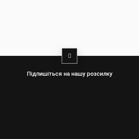
Підпишіться на нашу розсилку
Оберіть:
Чоловіки
Жінки
Ваша
адреса
електронної
пошти
Підписатись