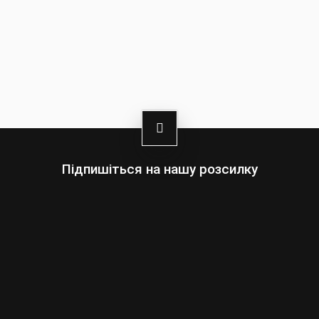
Підпишіться на нашу розсилку
Оберіть:
Чоловіки
Жінки
Ваша
адреса
електронної
пошти
Підписатись