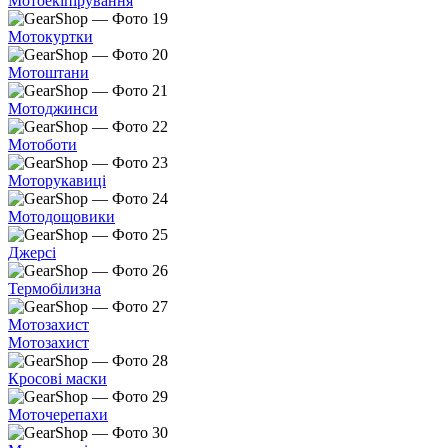
Мотоекіпірування
Мотокуртки
Мотоштани
Мотоджинси
Мотоботи
Моторукавиці
Мотодощовики
Джерсі
Термобілизна
Мотозахист
Мотозахист
Кросові маски
Моточерепахи