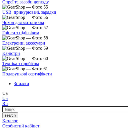
Спреї та засоби догляду
USB, прикурювачі, зарядки
Чохол для мотоцикла
Гріпси з підігрівом
Електронні аксесуари
Каністри
Техніка з пробігом
Подарункові сертифікати
Знижки
Ua
Ua
Ru
Пошук
search
Каталог
Особистий кабінет