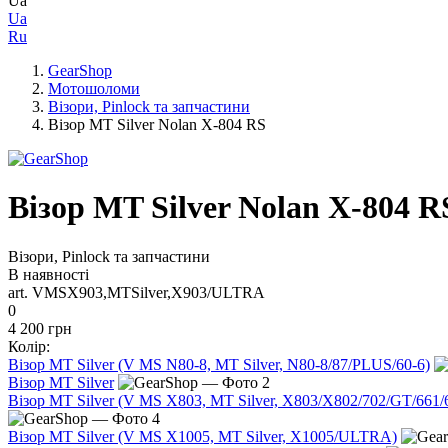
Ua
Ua
Ru
GearShop
Мотошоломи
Візори, Pinlock та запчастини
Візор MT Silver Nolan X-804 RS
Візор MT Silver Nolan X-804 R
Візори, Pinlock та запчастини
В наявності
art. VMSX903,MTSilver,X903/ULTRA
0
4 200 грн
Колір:
Візор MT Silver (V MS N80-8, MT Silver, N80-8/87/PLUS/60-6)
Візор MT Silver
Візор MT Silver (V MS X803, MT Silver, X803/X802/702/GT/6
Візор MT Silver (V MS X1005, MT Silver, X1005/ULTRA)