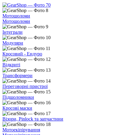
Мотошоломи
Мотошоломи
Інтеграли
Модуляри
Кросовий - Ендуро
Відкриті
Трансформери
Переговорні пристрої
Підшоломники
Кросові маски
Візори, Pinlock та запчастини
Мотоекіпірування