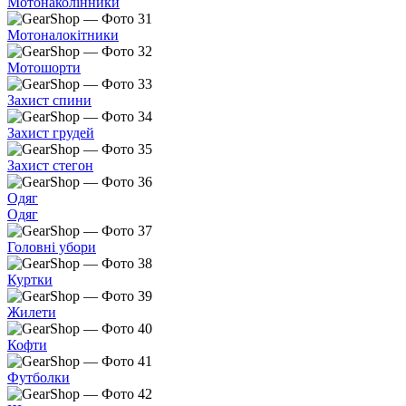
Мотонаколінники
Мотоналокітники
Мотошорти
Захист спини
Захист грудей
Захист стегон
Одяг
Одяг
Головні убори
Куртки
Жилети
Кофти
Футболки