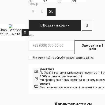
Розмір:
M
L
XL
Додати в кошик
або
Телефон:
Замовити в 1
клік
Я згоден(-на) на обробку
персональних даних
Доставка
По Україні доставка здійснюється протягом 1-3
100% гарантія оригінальності
Ми пропонуємо тільки оригінал. В іншому випад
Оплата
Замовлення оформляється після повної оплати 
Характеристики