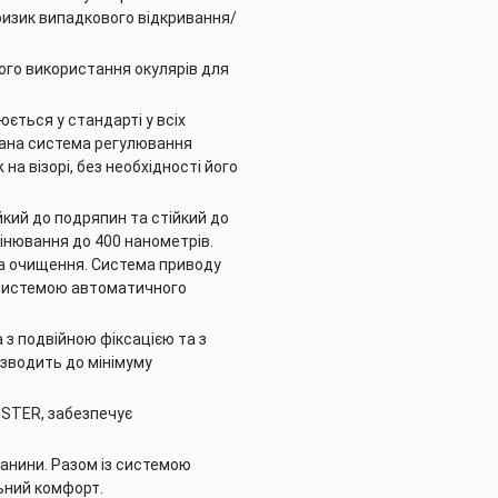
ризик випадкового відкривання/
ого використання окулярів для
ється у стандарті у всіх
ована система регулювання
на візорі, без необхідності його
йкий до подряпин та стійкий до
інювання до 400 нанометрів.
та очищення. Система приводу
 системою автоматичного
 з подвійною фіксацією та з
зводить до мінімуму
OSTER, забезпечує
канини. Разом із системою
ьний комфорт.