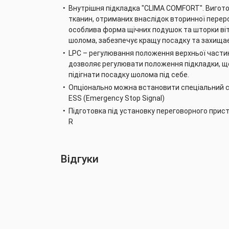
Внутрішня підкладка "CLIMA COMFORT". Виготов
тканин, отриманих внаслідок вторинної переро
особлива форма щічних подушок та шторки ві
шолома, забезпечує кращу посадку та захищає
LPC – регулювання положення верхньої части
дозволяє регулювати положення підкладки, 
підігнати посадку шолома під себе.
Опціонально можна встановити спеціальний ст
ESS (Emergency Stop Signal)
Підготовка під установку переговорного прис
R
Відгуки