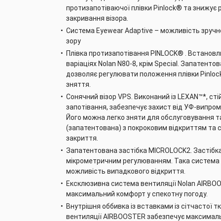
протизапотіваючої плівки Pinlock® та знижує 
закривання візора.
Система Eyewear Adaptive – можливість зручн
зору
Плівка протизапотівання PINLOCK® . Встановлю
варіаціях Nolan N80-8, крім Special. Запатент
дозволяє регулювати положення плівки Pinlock 
зняття.
Сонячний візор VPS. Виконаний із LEXAN™*, сті
запотівання, забезпечує захист від УФ-випром
Його можна легко зняти для обслуговування 
(запатентована) з покроковим відкриттям та
закриття.
Запатентована застібка MICROLOCK2. Застібка
мікрометричним регулюванням. Така система 
можливість випадкового відкриття.
Ексклюзивна система вентиляції Nolan AIRBO
максимальний комфорт у спекотну погоду.
Внутрішня оббивка із вставками із сітчастої т
вентиляції AIRBOOSTER забезпечує максимал