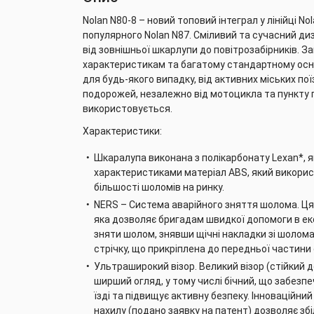
Nolan N80-8 – новий топовий інтеграл у лінійці 
популярного Nolan N87. Сміливий та сучасний ди
від зовнішньої шкарлупи до повітрозабірників. З
характеристикам та багатому стандартному ос
для будь-якого випадку, від активних міських по
подорожей, незалежно від мотоцикла та пункту 
використовується.
Характеристики:
Шкаралупа виконана з полікарбонату Lexan*, 
характеристиками матеріал ABS, який викорис
більшості шоломів на ринку.
NERS – Система аварійного зняття шолома. Ця
яка дозволяє бригадам швидкої допомоги в е
зняти шолом, знявши щічні накладки зі шолом
стрічку, що прикріплена до передньої частини
Ультраширокий візор. Великий візор (стійкий 
ширший огляд, у тому числі бічний, що забез
їзді та підвищує активну безпеку. Інноваційний
нахилу (подано заявку на патент) дозволяє зб