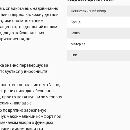
Nolan, спадкоємець надзвичайно
Сонцезахисний візор
зайн підкреслює кожну деталь,
авдяки своїм технічним
Бренд
нащенню, це ідеальний шолом
їздок до найскладніших
Колір
призначення, що
Матеріал
Тип
яка значно перевершує за
товується у виробництві
 запатентована система Nolan,
кстрених випадках безпечно
а, просто потягнувши за червону
 самих накладок.
до подряпин) забезпечує
печує максимальний комфорт при
 механізм візора з функцією
ільшити зону покриття