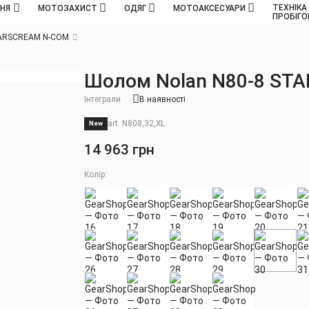
ТЕХНІКА
ННЯ
МОТОЗАХИСТ
ОДЯГ
МОТОАКСЕСУАРИ
ПРОБІГ
TARSCREAM N-COM
Шолом Nolan N80-8 ST
Інтеграли
В наявності
art. N808,32,XL
New
14 963 грн
Колір: