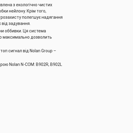
лена ​​з екологічно чистих
бки нейлону. Крім того,
трозахисту полегшує надягання
 від задування.
ни оббивки. Ця система
що максимально дозволить
оп сигнал від Nolan Group –
трою Nolan N-COM: B902R, B902L