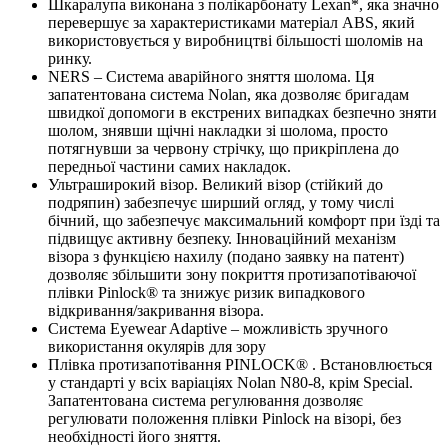
Шкаралупа виконана з полікарбонату Lexan*, яка значно
перевершує за характеристиками матеріал ABS, який
використовується у виробництві більшості шоломів на
ринку.
NERS – Система аварійного зняття шолома. Ця
запатентована система Nolan, яка дозволяє бригадам
швидкої допомоги в екстрених випадках безпечно зняти
шолом, знявши щічні накладки зі шолома, просто
потягнувши за червону стрічку, що прикріплена до
передньої частини самих накладок.
Ультраширокий візор. Великий візор (стійкий до
подряпин) забезпечує ширший огляд, у тому числі
бічний, що забезпечує максимальний комфорт при їзді та
підвищує активну безпеку. Інноваційний механізм
візора з функцією нахилу (подано заявку на патент)
дозволяє збільшити зону покриття протизапотіваючої
плівки Pinlock® та знижує ризик випадкового
відкривання/закривання візора.
Система Eyewear Adaptive – можливість зручного
використання окулярів для зору
Плівка протизапотівання PINLOCK® . Встановлюється
у стандарті у всіх варіаціях Nolan N80-8, крім Special.
Запатентована система регулювання дозволяє
регулювати положення плівки Pinlock на візорі, без
необхідності його зняття.