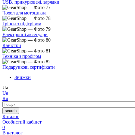
USB, прикурювачі, зарядки
Чохол для мотоцикла
Гріпси з підігрівом
Електронні аксесуари
Каністри
Техніка з пробігом
Подарункові сертифікати
Знижки
Ua
Ua
Ru
Пошук
search
Каталог
Особистий кабінет
0
В каталог