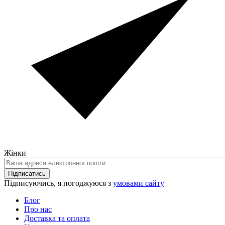
Жінки
Ваша
адреса
Підписатись
електронної
Підписуючись, я погоджуюся з
умовами сайту
пошти
Блог
Про нас
Доставка та оплата