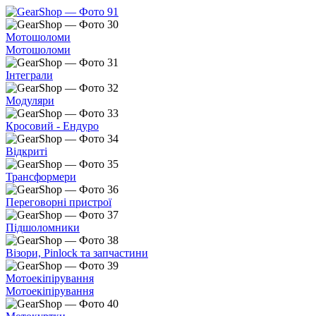
Мотошоломи
Мотошоломи
Інтеграли
Модуляри
Кросовий - Ендуро
Відкриті
Трансформери
Переговорні пристрої
Підшоломники
Візори, Pinlock та запчастини
Мотоекіпірування
Мотоекіпірування