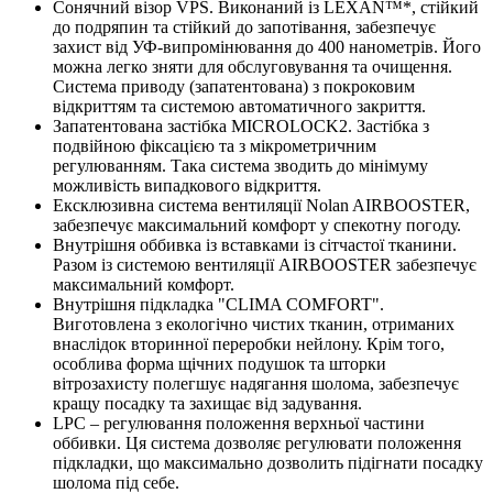
Сонячний візор VPS. Виконаний із LEXAN™*, стійкий
до подряпин та стійкий до запотівання, забезпечує
захист від УФ-випромінювання до 400 нанометрів. Його
можна легко зняти для обслуговування та очищення.
Система приводу (запатентована) з покроковим
відкриттям та системою автоматичного закриття.
Запатентована застібка MICROLOCK2. Застібка з
подвійною фіксацією та з мікрометричним
регулюванням. Така система зводить до мінімуму
можливість випадкового відкриття.
Ексклюзивна система вентиляції Nolan AIRBOOSTER,
забезпечує максимальний комфорт у спекотну погоду.
Внутрішня оббивка із вставками із сітчастої тканини.
Разом із системою вентиляції AIRBOOSTER забезпечує
максимальний комфорт.
Внутрішня підкладка "CLIMA COMFORT".
Виготовлена ​​з екологічно чистих тканин, отриманих
внаслідок вторинної переробки нейлону. Крім того,
особлива форма щічних подушок та шторки
вітрозахисту полегшує надягання шолома, забезпечує
кращу посадку та захищає від задування.
LPC – регулювання положення верхньої частини
оббивки. Ця система дозволяє регулювати положення
підкладки, що максимально дозволить підігнати посадку
шолома під себе.