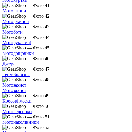
Мотокуртки
Мотоштани
Мотоджинси
Мотоботи
Моторукавиці
Мотодощовики
Джерсі
Термобілизна
Мотозахист
Мотозахист
Кросові маски
Моточерепахи
Мотонаколінники