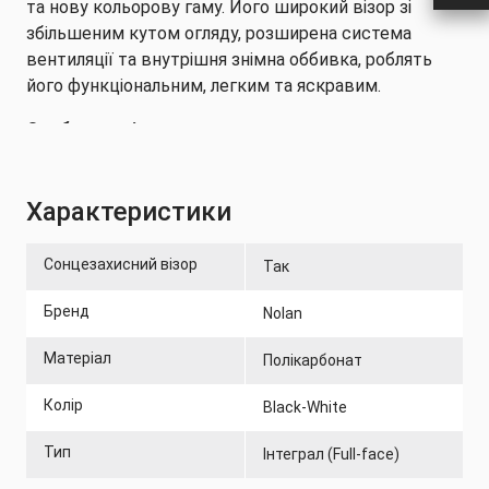
та нову кольорову гаму. Його широкий візор зі
збільшеним кутом огляду, розширена система
вентиляції та внутрішня знімна оббивка, роблять
його функціональним, легким та яскравим.
Особливості:
аеродинамічний спойлер: призначений для
зменшення опору та підвищення стабільності на
Характеристики
високих швидкостях. Ця функція гарантує, що
ви зможете їздити впевнено та плавно навіть
Сонцезахисний візор
Так
на максимальних швидкостях.
широкий візор зі збільшеним кутом огляду
Бренд
Nolan
ефективна система вентиляції
Матеріал
Полікарбонат
знімна внутрішня підкладка "CLIMA COMFORT" ,
яка легко знімається та миється
Колір
Black-White
плівка проти запотівання PINLOCK®
Тип
Інтеграл (Full-face)
запатентована застібка MICROLOCK2
сертифікований згідно стандарту UNECE R 22-06