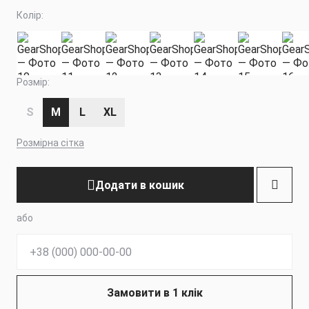
Колір:
Розмір:
S
M
L
XL
Розмірна сітка
Додати в кошик
або
Телефон:
Замовити в 1 клік