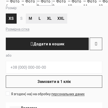
Розмір:
XS
S
M
L
XL
XXL
Розмірна сітка
Додати в кошик
або
Телефон:
Замовити в 1 клік
Я згоден(-на) на обробку
персональних даних