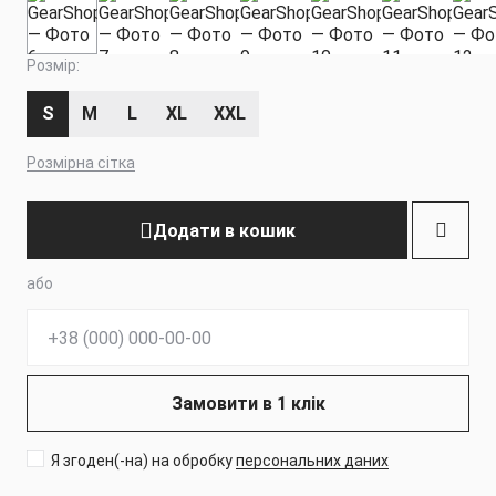
Розмір:
S
M
L
XL
XXL
Розмірна сітка
Додати в кошик
або
Телефон:
Замовити в 1 клік
Я згоден(-на) на обробку
персональних даних