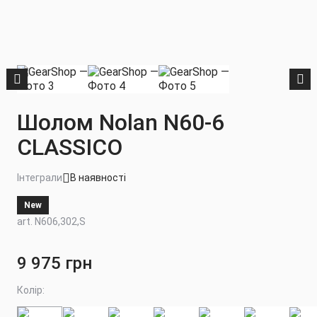
Шолом Nolan N60-6
CLASSICO
Інтеграли
В наявності
New
art. N606,302,S
9 975 грн
Колір: