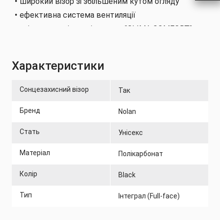
широкий візор зі збільшеним кутом огляду
ефективна система вентиляції
знімна внутрішня підкладка "CLIMA COMFORT" ,
яка легко знімається та миється
плівка проти запотівання PINLOCK®
Характеристики
запатентована застібка MICROLOCK2
сертифікований згідно стандарту UNECE R 22-06
Сонцезахисний візор
Так
Бренд
Nolan
Стать
Унісекс
Матеріал
Полікарбонат
Колір
Black
Тип
Інтеграл (Full-face)