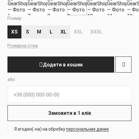
Розмір:
XS
S
M
L
XL
XXL
XXXL
Розмірна сітка
Додати в кошик
або
Телефон:
Замовити в 1 клік
Я згоден(-на) на обробку
персональних даних