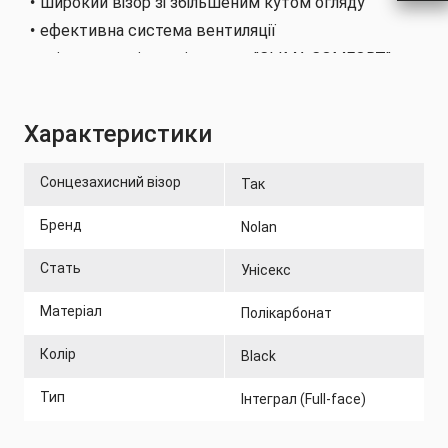
широкий візор зі збільшеним кутом огляду
ефективна система вентиляції
знімна внутрішня підкладка "CLIMA COMFORT" ,
яка легко знімається та миється
плівка проти запотівання PINLOCK®
Характеристики
запатентована застібка MICROLOCK2
сертифікований згідно стандарту UNECE R 22-06
Сонцезахисний візор
Так
Бренд
Nolan
Стать
Унісекс
Матеріал
Полікарбонат
Колір
Black
Тип
Інтеграл (Full-face)