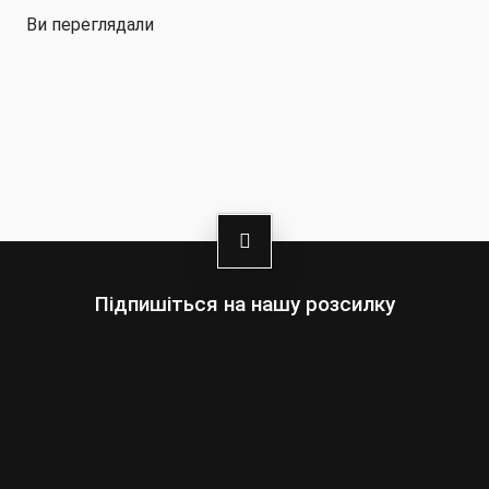
Ви переглядали
Підпишіться на нашу розсилку
Оберіть:
Чоловіки
Жінки
Ваша
адреса
електронної
пошти