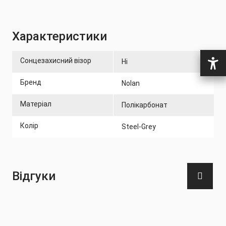
Особливості:
Має останню омологацію UN/ECE 22-06
Характеристики
Microlock2 - запатентована система застібки
Сонцезахисний візор
Ні
Знімний захист підборіддя
Бренд
Nolan
Внутрішня підкладка «Clima Comfort» із екологічно
чистої тканини з інноваційною сітчастою
Матеріал
Полікарбонат
конструкцією
Колір
Steel-Grey
Удосконалена підкладка для підборіддя для
практичного використання та комфорту
На візорі є кріплення для встановлення Pinlock
Відгуки
(захист від запотівання)
EVS – нова система вентиляції
Додатковий захист від вологи та вітру