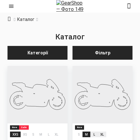
Каталог
Каталог
Категорії
Фільтр
New
Sale
New
XXS
XS
S
M
L
XL
S
M
L
XL