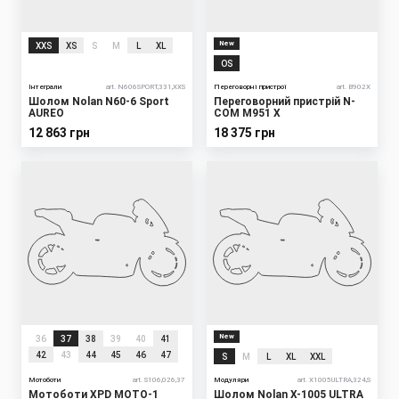
New
XXS
XS
S
M
L
XL
OS
Інтеграли
art. N606SPORT,331,XXS
Переговорні пристрої
art. B902X
Шолом Nolan N60-6 Sport
Переговорний пристрій N-
AUREO
COM M951 X
12 863 грн
18 375 грн
New
36
37
38
39
40
41
42
43
44
45
46
47
S
M
L
XL
XXL
Мотоботи
art. S106,026,37
Модуляри
art. X1005ULTRA,324,S
Мотоботи XPD MOTO-1
Шолом Nolan X-1005 ULTRA