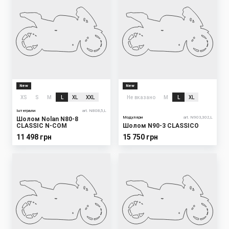
New
New
XS
S
M
L
XL
XXL
Не вказано
M
L
XL
Інтеграли
art. N808,5,L
Модуляри
art. N903,302,L
Шолом Nolan N80-8
CLASSIC N-COM
Шолом N90-3 CLASSICO
11 498 грн
15 750 грн