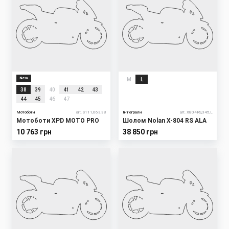
New
M
L
38
39
40
41
42
43
44
45
46
47
Мотоботи
art. S111,063,38
Інтеграли
art. X804RS,345,L
Мотоботи XPD MOTO PRO
Шолом Nolan X-804 RS ALA
10 763 грн
38 850 грн