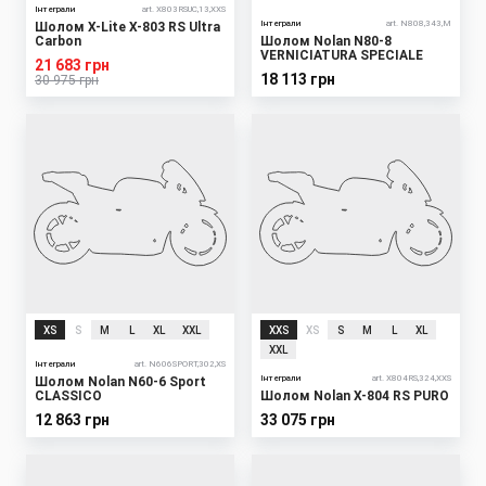
Інтеграли
art. X803RSUC,13,XXS
Інтеграли
art. N808,343,M
Шолом X-Lite X-803 RS Ultra
Carbon
Шолом Nolan N80-8
VERNICIATURA SPECIALE
21 683 грн
18 113 грн
30 975 грн
XS
S
M
L
XL
XXL
XXS
XS
S
M
L
XL
XXL
Інтеграли
art. N606SPORT,302,XS
Інтеграли
art. X804RS,324,XXS
Шолом Nolan N60-6 Sport
CLASSICO
Шолом Nolan X-804 RS PURO
12 863 грн
33 075 грн