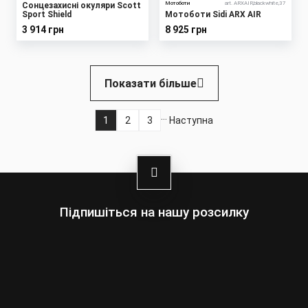
Мотоботи
art. ARXAIR,blackwhite,37
Сонцезахисні окуляри Scott
Sport Shield
Мотоботи Sidi ARX AIR
3 914 грн
8 925 грн
Розбивка
Показати більше
на
сторінки
…
1
2
3
Наступна
Поточна
Page
Page
Наступна
сторінка
сторінка
Підпишіться на нашу розсилку
Оберіть:
Чоловіки
Жінки
Ваша
адреса