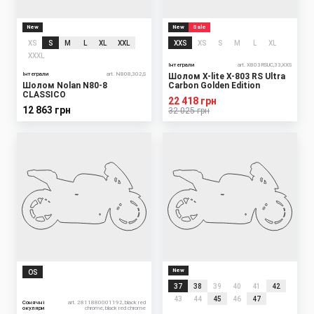
New
New
Sale
XS
S
M
L
XL
XXL
XXS
XS
S
M
L
XL
XXXL
Інтеграли
art. X803RSUC,33,XXS
Інтеграли
art. N808,302,S
Шолом X-lite X-803 RS Ultra
Шолом Nolan N80-8
Carbon Golden Edition
CLASSICO
22 418 грн
12 863 грн
32 025 грн
New
OS
37
38
39
40
41
42
43
44
45
46
47
Сонячні
art. 2811880001192, black red
окуляри
chrome, black red chrome