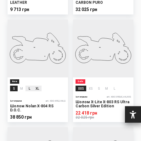
LEATHER
CARBON PURO
9 713 грн
32 025 грн
New
Sale
S
M
L
XL
XXS
XS
S
M
L
Інтеграли
art. X803RSUC,44,XXS
Інтеграли
art. X804RS,346,S
Шолом X-Lite X-803 RS Ultra
Шолом Nolan X-804 RS
Carbon Silver Edition
D.O.C.
22 418 грн
38 850 грн
32 025 грн