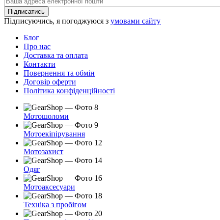
Ваша
адреса
Підписатись
електронної
Підписуючись, я погоджуюся з
умовами сайту
пошти
Блог
Про нас
Доставка та оплата
Контакти
Повернення та обмін
Договір оферти
Політика конфіденційності
Мотошоломи
Мотоекіпірування
Мотозахист
Одяг
Мотоаксесуари
Техніка з пробігом