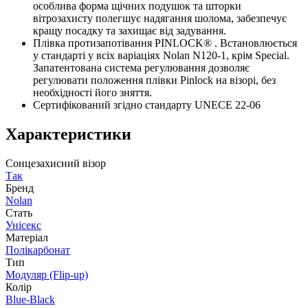
особлива форма щічних подушок та шторки
вітрозахисту полегшує надягання шолома, забезпечує
кращу посадку та захищає від задування.
Плівка протизапотівання PINLOCK® . Встановлюється
у стандарті у всіх варіаціях Nolan N120-1, крім Special.
Запатентована система регулювання дозволяє
регулювати положення плівки Pinlock на візорі, без
необхідності його зняття.
Сертифікований згідно стандарту UNECE 22-06
Характеристики
Сонцезахисний візор
Так
Бренд
Nolan
Стать
Унісекс
Матеріал
Полікарбонат
Тип
Модуляр (Flip-up)
Колір
Blue-Black