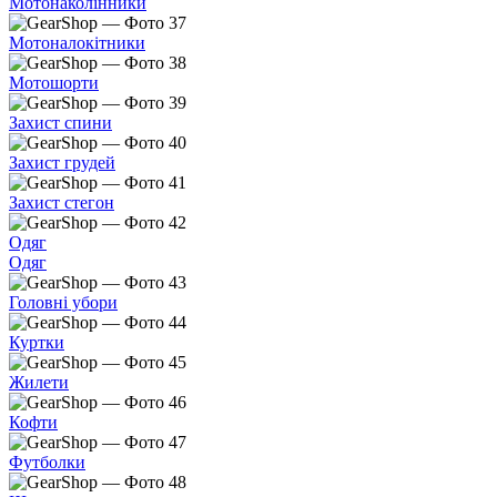
Мотонаколінники
Мотоналокітники
Мотошорти
Захист спини
Захист грудей
Захист стегон
Одяг
Одяг
Головні убори
Куртки
Жилети
Кофти
Футболки