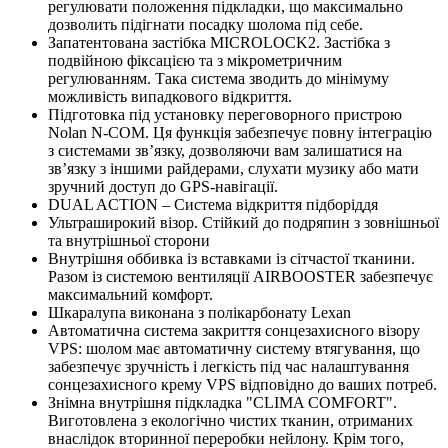
регулювати положення підкладки, що максимально
дозволить підігнати посадку шолома під себе.
Запатентована застібка MICROLOCK2. Застібка з
подвійною фіксацією та з мікрометричним
регулюванням. Така система зводить до мінімуму
можливість випадкового відкриття.
Підготовка під установку переговорного пристрою
Nolan N-COM. Ця функція забезпечує повну інтеграцію
з системами зв’язку, дозволяючи вам залишатися на
зв’язку з іншими райдерами, слухати музику або мати
зручний доступ до GPS-навігації.
DUAL ACTION – Система відкриття підборіддя
Ультраширокий візор. Стійкий до подряпин з зовнішньої
та внутрішньої сторони
Внутрішня оббивка із вставками із сітчастої тканини.
Разом із системою вентиляції AIRBOOSTER забезпечує
максимальний комфорт.
Шкаралупа виконана з полікарбонату Lexan
Автоматична система закриття сонцезахисного візору
VPS: шолом має автоматичну систему втягування, що
забезпечує зручність і легкість під час налаштування
сонцезахисного крему VPS відповідно до ваших потреб.
Знімна внутрішня підкладка "CLIMA COMFORT".
Виготовлена з екологічно чистих тканин, отриманих
внаслідок вторинної переробки нейлону. Крім того,