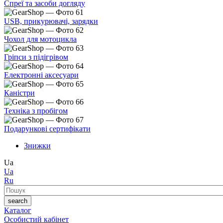
Спреї та засоби догляду
USB, прикурювачі, зарядки
Чохол для мотоцикла
Гріпси з підігрівом
Електронні аксесуари
Каністри
Техніка з пробігом
Подарункові сертифікати
Знижки
Ua
Ua
Ru
Пошук
search
Каталог
Особистий кабінет