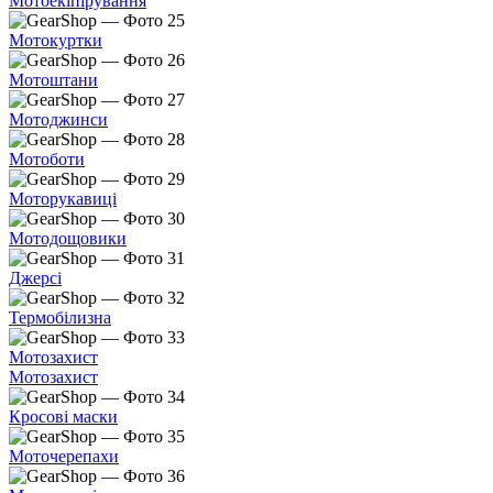
Мотоекіпірування
Мотокуртки
Мотоштани
Мотоджинси
Мотоботи
Моторукавиці
Мотодощовики
Джерсі
Термобілизна
Мотозахист
Мотозахист
Кросові маски
Моточерепахи