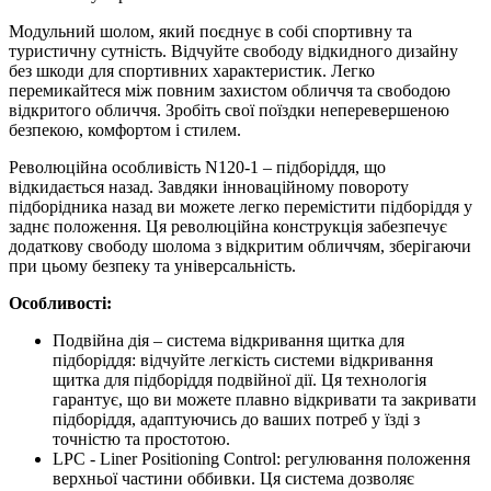
Модульний шолом, який поєднує в собі спортивну та
туристичну сутність. Відчуйте свободу відкидного дизайну
без шкоди для спортивних характеристик. Легко
перемикайтеся між повним захистом обличчя та свободою
відкритого обличчя. Зробіть свої поїздки неперевершеною
безпекою, комфортом і стилем.
Революційна особливість N120-1 – підборіддя, що
відкидається назад. Завдяки інноваційному повороту
підборідника назад ви можете легко перемістити підборіддя у
заднє положення. Ця революційна конструкція забезпечує
додаткову свободу шолома з відкритим обличчям, зберігаючи
при цьому безпеку та універсальність.
Особливості:
Подвійна дія – система відкривання щитка для
підборіддя: відчуйте легкість системи відкривання
щитка для підборіддя подвійної дії. Ця технологія
гарантує, що ви можете плавно відкривати та закривати
підборіддя, адаптуючись до ваших потреб у їзді з
точністю та простотою.
LPC - Liner Positioning Control: регулювання положення
верхньої частини оббивки. Ця система дозволяє