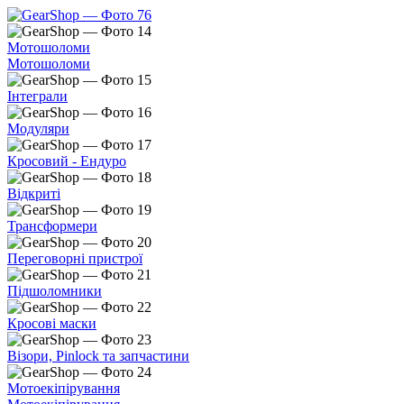
Мотошоломи
Мотошоломи
Інтеграли
Модуляри
Кросовий - Ендуро
Відкриті
Трансформери
Переговорні пристрої
Підшоломники
Кросові маски
Візори, Pinlock та запчастини
Мотоекіпірування