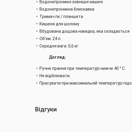
Водонепроникні зовнішні кишені
Водонепроникна блискавка
Тримач пк / планшета
Кишеня для шолому
Вбудована дощова накидка, яка складається
Об’єм: 24 л
Середня вага: 0,6 кг
Догляд:
Ручне прання при температурі нижче 40 ° C.
Не відбілювати.
Прасувати при максимальній температурі підош
Відгуки