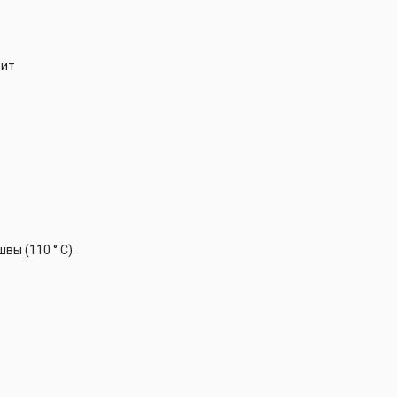
оит
ы (110 ° C).