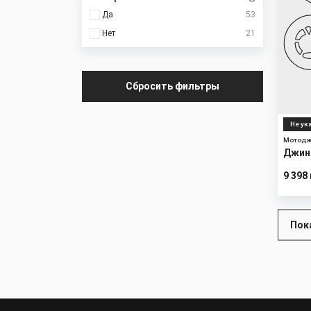
Да
53
Нет
21
Сбросить фильтры
Не ук
Мотод
Джин
2
9 398
Нумера
Пок
страни