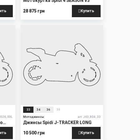
Мотокуртка Spidi 4 SEASON V3
28 875 грн
ить
Купить
33
34
36
38
, 026, XXL
Мотоджинсы
art. J63, 804, 33
vo
Джинсы Spidi J-TRACKER LONG
10 500 грн
ить
Купить