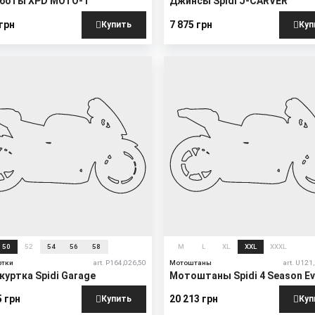
боты XPD MOTO-1
Джинсы Spidi J-CARVER
 грн
7 875 грн
Купить
Куп
50
52
54
56
58
M
L
XL
XXL
XXXL
ртки
art. P164,026,50
Мотоштаны
art. U121
уртка Spidi Garage
Мотоштаны Spidi 4 Season E
H2OUT
5 грн
20 213 грн
Купить
Куп