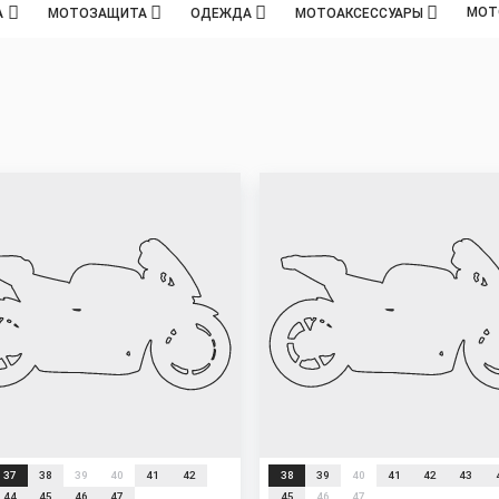
МОТ
А
МОТОЗАЩИТА
ОДЕЖДА
МОТОАКСЕССУАРЫ
New
37
38
39
40
41
42
38
39
40
41
42
43
44
45
46
47
45
46
47