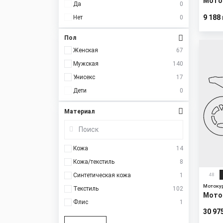
Мото
Да
0
9 188
Нет
0
Пол
New
Женская
67
Мужская
140
Унисекс
17
Дети
0
Материал
Кожа
14
Кожа/текстиль
8
48
Синтетическая кожа
1
Мотоку
Текстиль
102
Моток
Флис
1
30 97