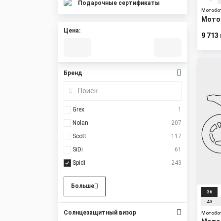
Подарочные сертификаты
Мотобо
Мото
Цена:
9 713
Бренд
Grex
1
Nolan
207
Scott
117
SiDi
61
Spidi
243
Больше
36
43
Солнцезащитный визор
Мотобо