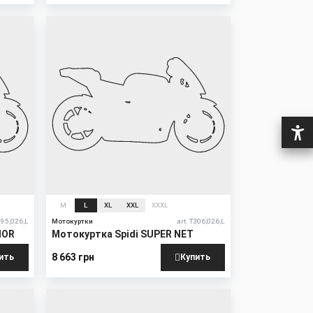
New
M
L
XL
XXL
XXXL
T295,026,L
Мотокуртки
art. T306,026,L
MOR
Мотокуртка Spidi SUPER NET
8 663 грн
ить
Купить