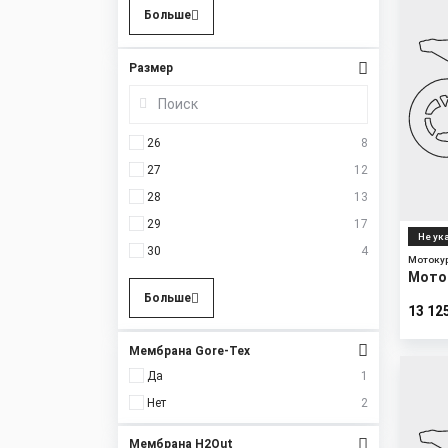
Больше
Размер
26
8
27
12
28
13
29
17
Не ук
30
4
Мотоку
Моток
Больше
13 12
Мембрана Gore-Tex
Да
1
Нет
2
Мембрана H2Out