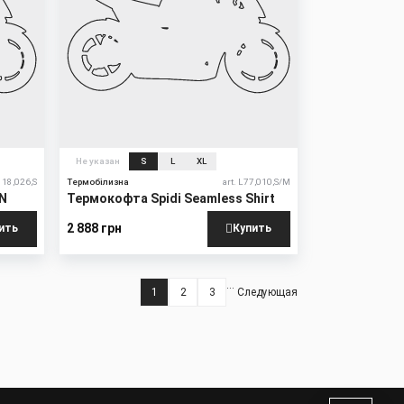
Не указан
S
L
XL
118,026,S
Термобілизна
art. L77,010,S/M
ON
Термокофта Spidi Seamless Shirt
2 888 грн
ить
Купить
…
1
2
3
Следующая
Текущая
Страница
Страница
Следующая
страница
страница