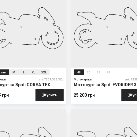
азан
M
L
XL
XXL
48
50
52
54
ртки
art. T354,022,3XL
Мотокуртки
art. P23
уртка Spidi CORSA TEX
Мотокуртка Spidi EVORIDER 3
5 грн
25 200 грн
Купить
Куп