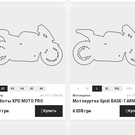
42
43
44
45
46
S
M
L
XL
XXL
XXXL
ты
art. S111,350,42
Мотокуртки
art. 
боты XPD MOTO PRO
Мотокуртка Spidi BASE-1 AR
3 грн
6 038 грн
Купить
Куп