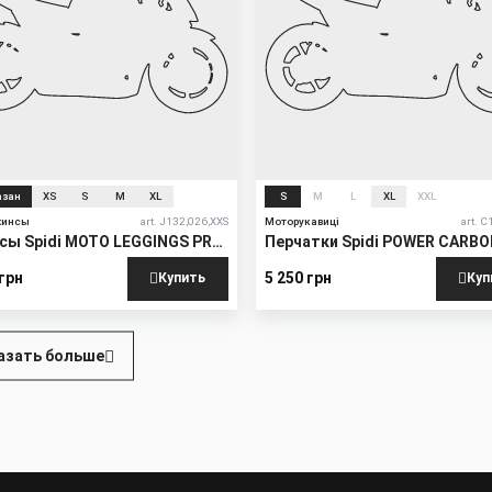
азан
XS
S
M
XL
S
M
L
XL
XXL
жинсы
art. J132,026,XXS
Моторукавиці
art. C
сы Spidi MOTO LEGGINGS PRO
Перчатки Spidi POWER CARB
 грн
5 250 грн
Купить
Куп
ция
азать больше
ц