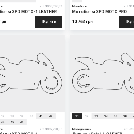
ти
art. S106,026,37
Мотоботы
art. S1
боты XPD MOTO-1 LEATHER
Мотоботы XPD MOTO PRO
 грн
10 763 грн
Купить
Куп
New
37
38
39
40
41
42
31
32
33
34
36
38
44
45
46
ты
art. S105,220,36
Мотоджинси
art. J1