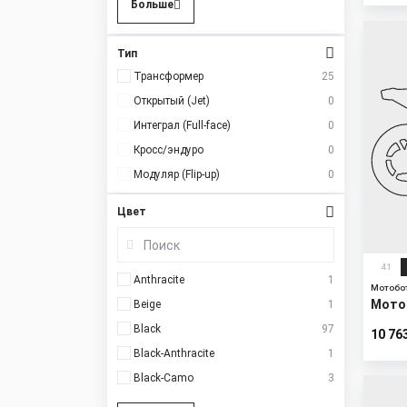
Больше
New
Тип
Трансформер
25
Открытый (Jet)
0
Интеграл (Full-face)
0
Кросс/эндуро
0
Модуляр (Flip-up)
0
Цвет
41
Anthracite
1
Мотобо
Мото
Beige
1
Black
97
10 76
Black-Anthracite
1
Black-Camo
3