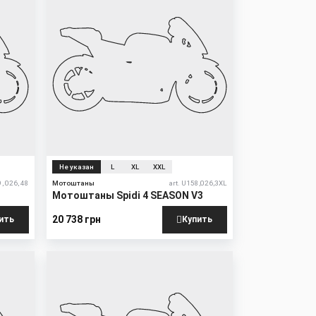
Не указан
L
XL
XXL
9, 026, 48
Мотоштаны
art. U158,026,3XL
Мотоштаны Spidi 4 SEASON V3
20 738 грн
ить
Купить