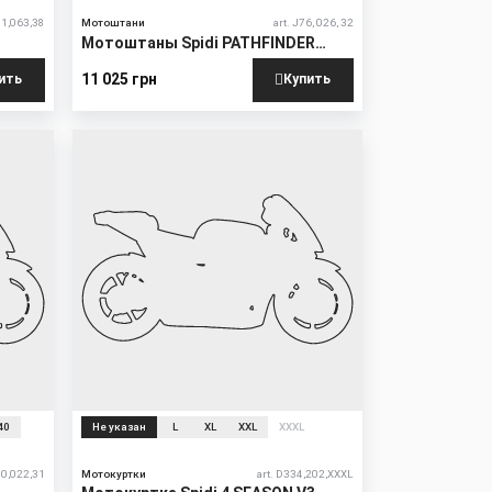
11,063,38
Мотоштани
art. J76, 026, 32
Мотоштаны Spidi PATHFINDER
CARGO
11 025 грн
ить
Купить
40
Не указан
L
XL
XXL
XXXL
30,022,31
Мотокуртки
art. D334,202,XXXL