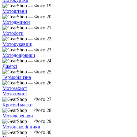
Мотокуртки
Мотоштани
Мотоджинси
Мотоботи
Моторукавиці
Мотодощовики
Джерсі
Термобілизна
Мотозахист
Мотозахист
Кросові маски
Моточерепахи
Мотонаколінники