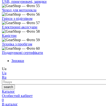
USB, прикурювачі, зарядки
Чохол для мотоцикла
Гріпси з підігрівом
Електронні аксесуари
Каністри
Техніка з пробігом
Подарункові сертифікати
Знижки
Ua
Ua
Ru
Пошук
search
Каталог
Особистий кабінет
0
В каталог