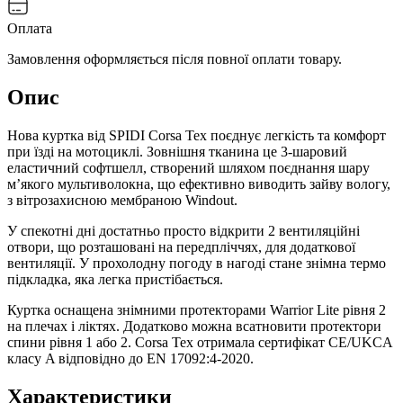
Оплата
Замовлення оформляється після повної оплати товару.
Опис
Нова куртка від SPIDI Corsa Tex поєднує легкість та комфорт
при їзді на мотоциклі. Зовнішня тканина це 3-шаровий
еластичний софтшелл, створений шляхом поєднання шару
м’якого мультиволокна, що ефективно виводить зайву вологу,
з вітрозахисною мембраною Windout.
У спекотні дні достатньо просто відкрити 2 вентиляційні
отвори, що розташовані на передпліччях, для додаткової
вентиляції. У прохолодну погоду в нагоді стане знімна термо
підкладка, яка легка пристібається.
Куртка оснащена знімними протекторами Warrior Lite рівня 2
на плечах і ліктях. Додатково можна всатновити протектори
спини рівня 1 або 2. Corsa Tex отримала сертифікат CE/UKCA
класу A відповідно до EN 17092:4-2020.
Характеристики