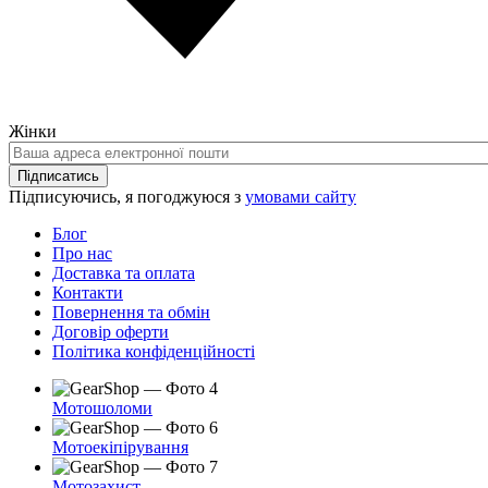
Жінки
Ваша
адреса
Підписатись
електронної
Підписуючись, я погоджуюся з
умовами сайту
пошти
Блог
Про нас
Доставка та оплата
Контакти
Повернення та обмін
Договір оферти
Політика конфіденційності
Мотошоломи
Мотоекіпірування
Мотозахист