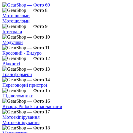
Мотошоломи
Мотошоломи
Інтеграли
Модуляри
Кросовий - Ендуро
Відкриті
Трансформери
Переговорні пристрої
Підшоломники
Візори, Pinlock та запчастини
Мотоекіпірування
Мотоекіпірування