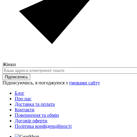
Жінки
Ваша
адреса
Підписатись
електронної
Підписуючись, я погоджуюся з
умовами сайту
пошти
Блог
Про нас
Доставка та оплата
Контакти
Повернення та обмін
Договір оферти
Політика конфіденційності