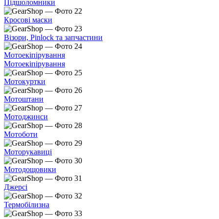
Підшоломники
Кросові маски
Візори, Pinlock та запчастини
Мотоекіпірування
Мотоекіпірування
Мотокуртки
Мотоштани
Мотоджинси
Мотоботи
Моторукавиці
Мотодощовики
Джерсі
Термобілизна