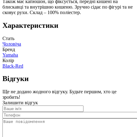
Також має капюшон, що фіксується, передні кишені на
блискавці та внутрішню кишеню. Зручно сідає по фігурі та не
сковує рухи. Склад – 100% поліестер.
Характеристики
Стать
Чоловіча
Бренд
Yamaha
Колір
Black-Red
Відгуки
Ще не додано жодного відгуку. Будьте першим, хто це
зробить!
Залишити відгук
Ваше
ім'я
Телефон
Ваше
повідомлення