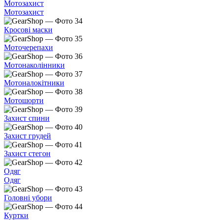
Мотозахист
Мотозахист
Кросові маски
Моточерепахи
Мотонаколінники
Мотоналокітники
Мотошорти
Захист спини
Захист грудей
Захист стегон
Одяг
Одяг
Головні убори
Куртки