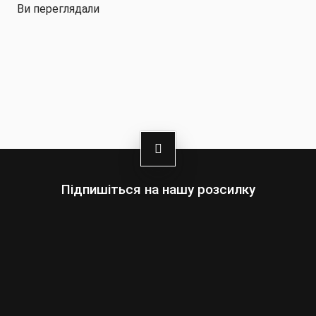
Ви переглядали
Підпишіться на нашу розсилку
Выберите:
Мужчины
Женщины
Ваш
адрес
электронной
почты