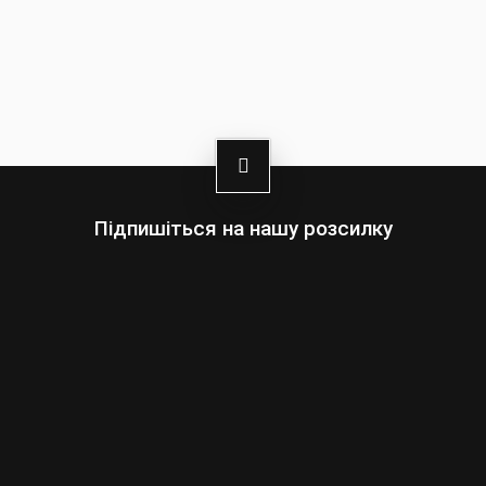
Підпишіться на нашу розсилку
Оберіть:
Чоловіки
Жінки
Ваша
адреса
електронної
пошти
Підписатись