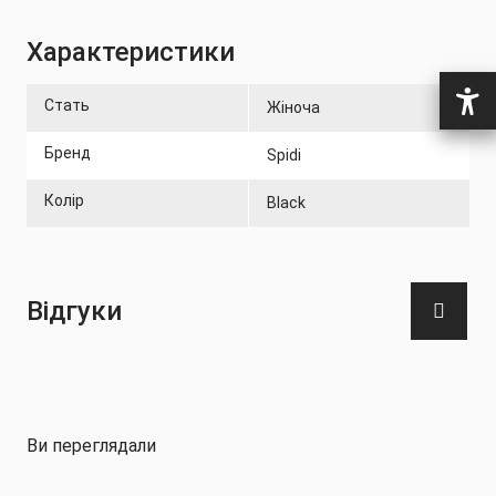
підошви (110 °C)
Характеристики
- Не піддавати хімічному чищенню
Стать
Жіноча
- Не вижимати
Бренд
Spidi
Колір
Black
Відгуки
Ви переглядали