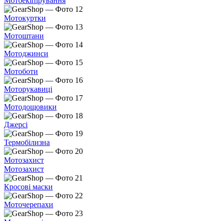
Мотоекіпірування
Мотокуртки
Мотоштани
Мотоджинси
Мотоботи
Моторукавиці
Мотодощовики
Джерсі
Термобілизна
Мотозахист
Мотозахист
Кросові маски
Моточерепахи