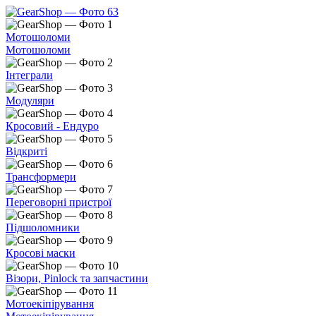
Мотошоломи
Мотошоломи
Інтеграли
Модуляри
Кросовий - Ендуро
Відкриті
Трансформери
Переговорні пристрої
Підшоломники
Кросові маски
Візори, Pinlock та запчастини
Мотоекіпірування