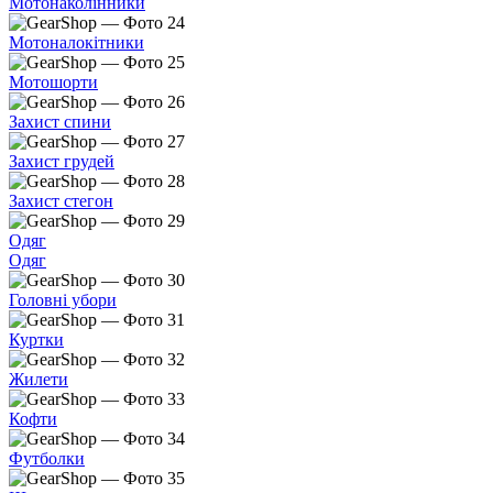
Мотонаколінники
Мотоналокітники
Мотошорти
Захист спини
Захист грудей
Захист стегон
Одяг
Одяг
Головні убори
Куртки
Жилети
Кофти
Футболки