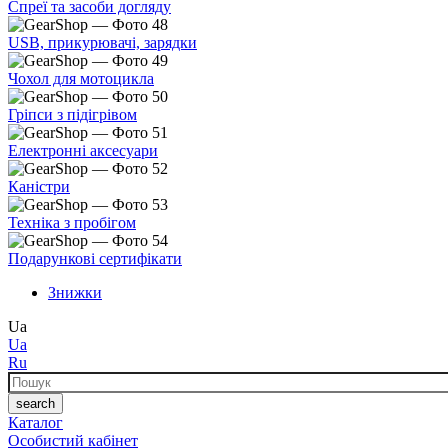
Спреї та засоби догляду
USB, прикурювачі, зарядки
Чохол для мотоцикла
Гріпси з підігрівом
Електронні аксесуари
Каністри
Техніка з пробігом
Подарункові сертифікати
Знижки
Ua
Ua
Ru
Пошук
search
Каталог
Особистий кабінет