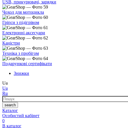
USB, прикурювачі, зарядки
Чохол для мотоцикла
Гріпси з підігрівом
Електронні аксесуари
Каністри
Техніка з пробігом
Подарункові сертифікати
Знижки
Ua
Ua
Ru
Пошук
search
Каталог
Особистий кабінет
0
В каталог