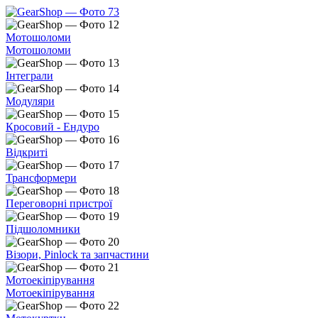
Мотошоломи
Мотошоломи
Інтеграли
Модуляри
Кросовий - Ендуро
Відкриті
Трансформери
Переговорні пристрої
Підшоломники
Візори, Pinlock та запчастини
Мотоекіпірування
Мотоекіпірування