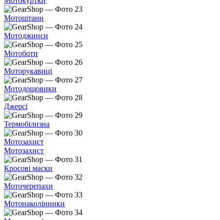
Мотокуртки
Мотоштани
Мотоджинси
Мотоботи
Моторукавиці
Мотодощовики
Джерсі
Термобілизна
Мотозахист
Мотозахист
Кросові маски
Моточерепахи
Мотонаколінники