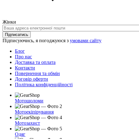
Жінки
Ваша
адреса
Підписатись
електронної
Підписуючись, я погоджуюся з
умовами сайту
пошти
Блог
Про нас
Доставка та оплата
Контакти
Повернення та обмін
Договір оферти
Політика конфіденційності
Мотошоломи
Мотоекіпірування
Мотозахист
Одяг