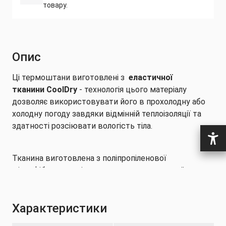
товару.
Опис
Ці термоштани виготовлені з
еластичної
тканини CoolDry
- технологія цього матеріалу
дозволяє використовувати його в прохолодну або
холодну погоду завдяки відмінній теплоізоляції та
здатності розсіювати вологість тіла.
Тканина виготовлена ​​з поліпропіленової
мікрофібри, матеріалу, що має малу вагу, який
забезпечує відмінне вбирання вологи, і дуже
хороше розсіювання поту. Технічні штани,
Характеристики
виготовлені з цього матеріалу, можуть виводити
піт назовні, тому йому легше випаровуватися в