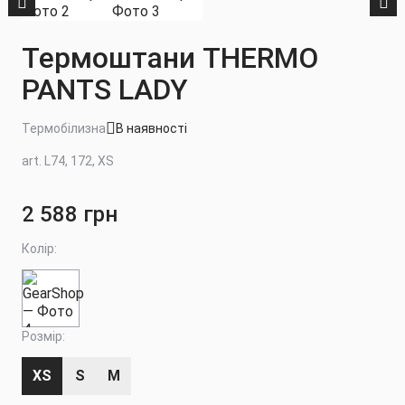
Термоштани THERMO
PANTS LADY
Термобілизна
В наявності
art. L74, 172, XS
2 588 грн
Колір:
Розмір:
XS
S
M