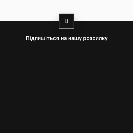
Середня вага: 0,3 кг
100% поліпропіленова мікрофібра, еластична та
ергономічна тканина
Сітчасті манжети
Підходить до термокофт Spidi Thermo Chest
Підпишіться на нашу розсилку
Виробництво Італія
Оберіть:
Чоловіки
Жінки
Ваша
адреса
електронної
пошти
Підписатись
умовами сайту