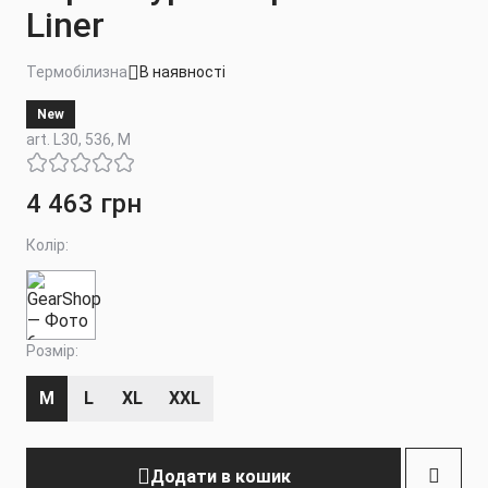
Liner
Термобілизна
В наявності
New
art. L30, 536, M
4 463 грн
Колір:
Розмір:
M
L
XL
XXL
Додати в кошик