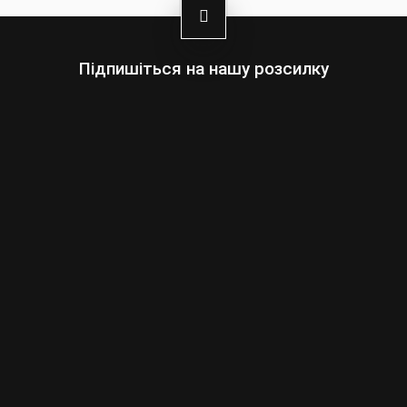
Підпишіться на нашу розсилку
Оберіть:
Чоловіки
Жінки
Ваша
адреса
електронної
пошти
Підписатись
умовами сайту