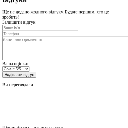
Ще не додано жодного відгуку. Будьте першим, хто це
зробить!
Залишити відгук
Ваше
ім'я
Телефон
Ваше
повідомлення
Ваша оцінка:
Надіслати відгук
Ви переглядали
Підпишіться на нашу розсилку