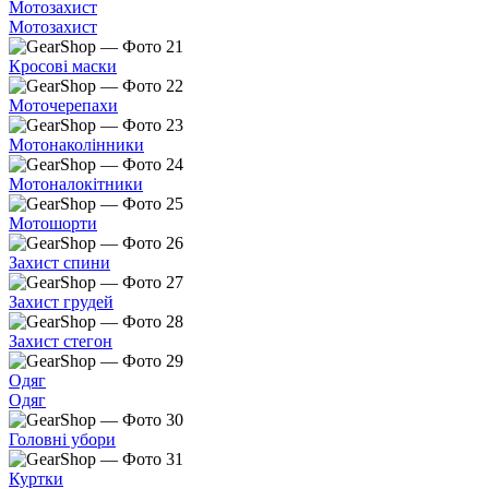
Мотозахист
Мотозахист
Кросові маски
Моточерепахи
Мотонаколінники
Мотоналокітники
Мотошорти
Захист спини
Захист грудей
Захист стегон
Одяг
Одяг
Головні убори
Куртки