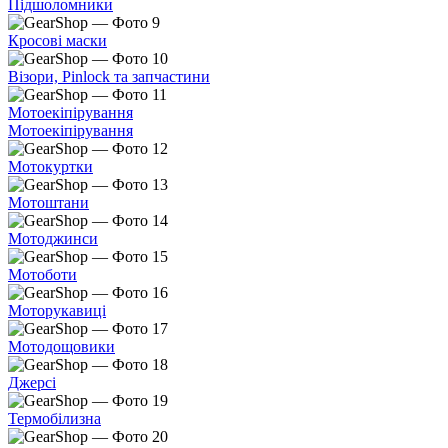
Підшоломники
Кросові маски
Візори, Pinlock та запчастини
Мотоекіпірування
Мотоекіпірування
Мотокуртки
Мотоштани
Мотоджинси
Мотоботи
Моторукавиці
Мотодощовики
Джерсі
Термобілизна