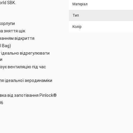
rld SBK.
Матеріал
Тип
шкорлупи
Колір
а зняття щік
уванням відкриття
l Bag)
у ідеально відрегулювати
ви
ізує вентиляцію під час
для ідеальної аеродинаміки
вка від запотівання Pinlock®
06