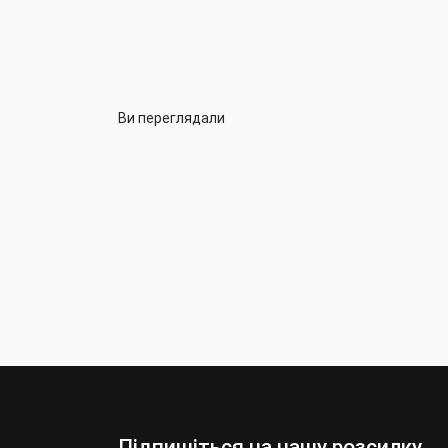
Ви переглядали
Підпишіться на нашу розсилку