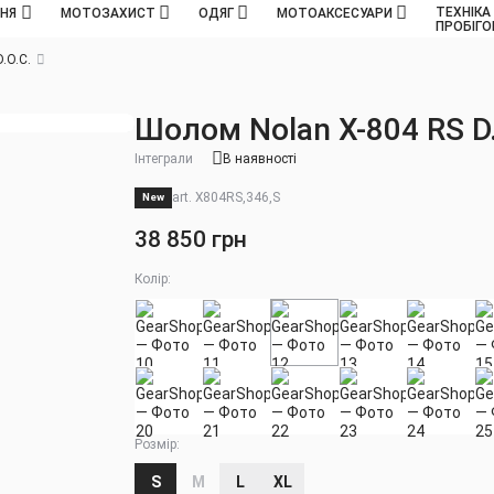
ТЕХНІКА
ННЯ
МОТОЗАХИСТ
ОДЯГ
МОТОАКСЕСУАРИ
ПРОБІГ
.O.C.
Шолом Nolan X-804 RS D.
Інтеграли
В наявності
art. X804RS,346,S
New
38 850 грн
Колір:
Розмір:
S
M
L
XL