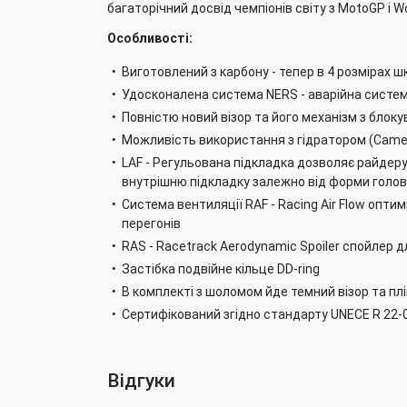
багаторічний досвід чемпіонів світу з MotoGP і Wo
Особливості:
Виготовлений з карбону - тепер в 4 розмірах 
Удосконалена система NERS - аварійна систем
Повністю новий візор та його механізм з блок
Можливість використання з гідратором (Came
LAF - Регульована підкладка дозволяє райдер
внутрішню підкладку залежно від форми голо
Система вентиляції RAF - Racing Air Flow оптим
перегонів
RAS - Racetrack Aerodynamic Spoiler спойлер 
Застібка подвійне кільце DD-ring
В комплекті з шоломом йде темний візор та плі
Сертифікований згідно стандарту UNECE R 22-
Відгуки