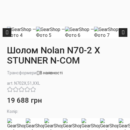
Шолом Nolan N70-2 X
STUNNER N-COM
Трансформери
В наявності
art. N702X,51,XXL
19 688 грн
Колір: