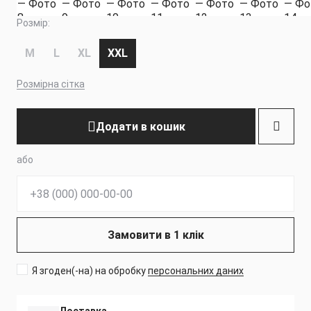
Розмір:
M
L
XL
XXL
Розмірна сітка
Додати в кошик
або
Телефон:
Замовити в 1 клік
Я згоден(-на) на обробку
персональних даних