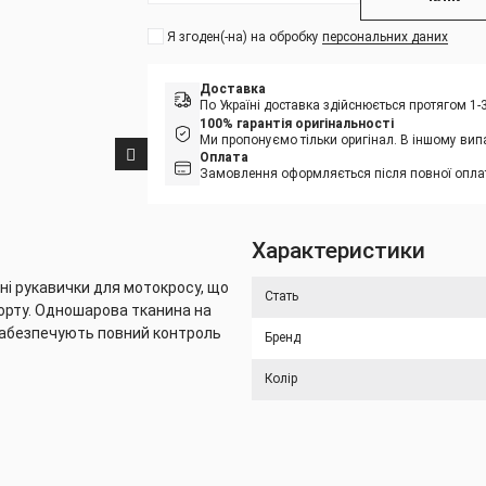
Я згоден(-на) на обробку
персональних даних
Доставка
По Україні доставка здійснюється протягом 1
100% гарантія оригінальності
Ми пропонуємо тільки оригінал. В іншому вип
Оплата
Замовлення оформляється після повної оплат
Характеристики
ні рукавички для мотокросу, що
Стать
орту. Одношарова тканина на
 забезпечують повний контроль
Бренд
Колір