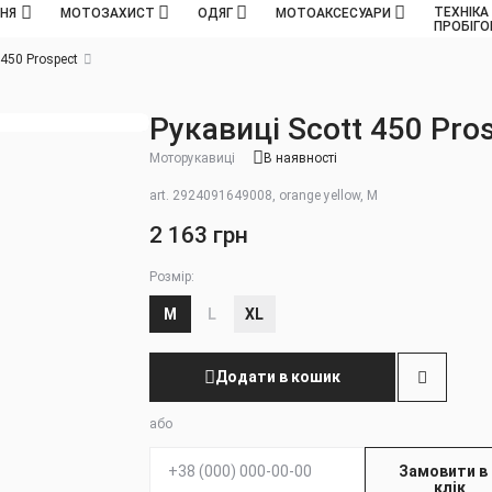
ТЕХНІКА
ННЯ
МОТОЗАХИСТ
ОДЯГ
МОТОАКСЕСУАРИ
ПРОБІГ
 450 Prospect
Рукавиці Scott 450 Pro
Моторукавиці
В наявності
art. 2924091649008, orange yellow, M
2 163 грн
Розмір:
M
L
XL
Додати в кошик
або
Телефон:
Замовити в 
клік