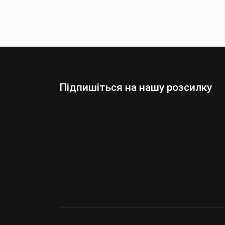
Підпишіться на нашу розсилку
Оберіть:
Чоловіки
Жінки
Ваша
адреса
електронної
пошти
умовами сайту