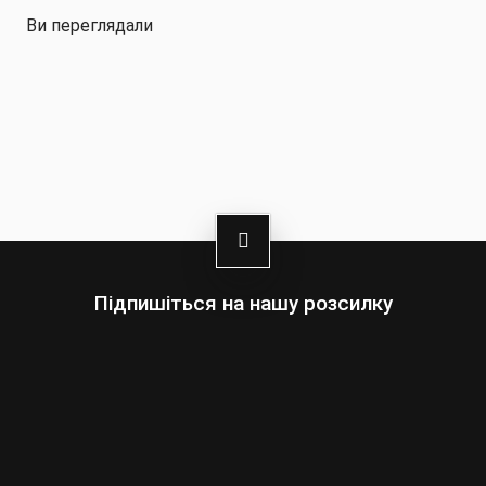
Ви переглядали
Підпишіться на нашу розсилку
Оберіть:
Чоловіки
Жінки
Ваша
адреса
електронної
пошти