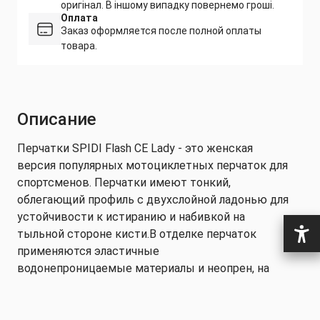
оригінал. В іншому випадку повернемо гроші.
Оплата
Заказ оформляется после полной оплаты
товара.
Описание
Перчатки SPIDI Flash CE Lady - это женская
версия популярных мотоциклетных перчаток для
спортсменов. Перчатки имеют тонкий,
облегающий профиль с двухслойной ладонью для
устойчивости к истиранию и набивкой на
тыльной стороне кисти.В отделке перчаток
применяются эластичные
водонепроницаемые материалы и неопрен, на
ладони замшевая микрофибра. На пальцах есть
элементы из силикона для лучшего ощущения
органов управления.