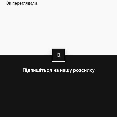
Ви переглядали
Підпишіться на нашу розсилку
Выберите:
Мужчины
Женщины
Ваш
адрес
электронной
почты