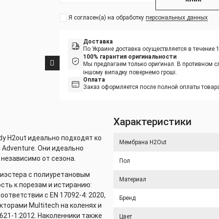
Я согласен(а) на обработку
персональных данных
Доставка
По Украине доставка осуществляется в течение 
100% гарантия оригинальности
Мы предлагаем только оригинал. В противном сл
іншому випадку повернемо гроші.
Оплата
Заказ оформляется после полной оплаты товара
Характеристики
dy H2out идеально подходят ко
Мембрана H2Out
 Adventure. Они идеально
 независимо от сезона.
Пол
иэстера с полиуретановым
Материал
ть к порезам и истиранию:
ответствии с EN 17092-4: 2020,
Бренд
торами Multitech на коленях и
621-1:2012. Наколенники также
Цвет