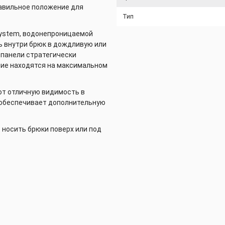
равильное положение для
Тип
System, водонепроницаемой
ь внутри брюк в дождливую или
 панели стратегически
ние находятся на максимальном
т отличную видимость в
к обеспечивает дополнительную
носить брюки поверх или под