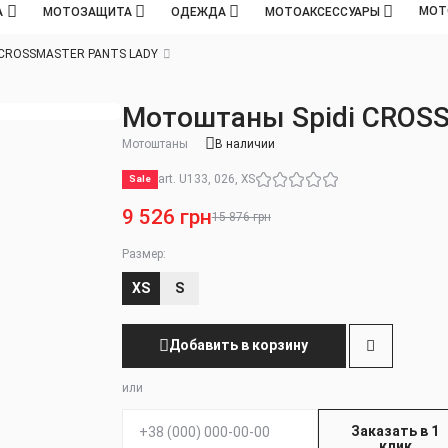
МОТ
А
МОТОЗАЩИТА
ОДЕЖДА
МОТОАКСЕССУАРЫ
i CROSSMASTER PANTS LADY
Мотоштаны Spidi CROS
Мотоштаны
В наличии
art. U133, 026, XS
Sale
9 526 грн
15 876 грн
Размер:
XS
S
Добавить в корзину
или
Телефон:
Заказать в 1
клик