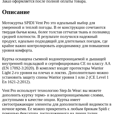
Заказ оформляется после полной оплаты товара.
Описание
Мотокуртка SPIDI Vent Pro это идеальный выбор для
умеренной и теплой погоды. В ее конструкции сочетаются
твердая бычья кожа, более толстая сетчатая ткань и полиамид
средней плотности. В результате получился надежный
продукт, идеально подходящий для длительных поездок, где
крайне важно контролировать аэродинамику для повышения
уровня комфорта.
Куртка оснащена съемной водонепроницаемой и дышащей
внутренней подкладкой и сертифицирована CE по классу AA
(EN 17092-3:2020). В комплект входят протекторы Warrior
Light 2-го уровня на плечах и локтях. Дополнительно можно
установить защиту спины Warrior уровня 1 или 2 (CE Level 1
En 1621-2:2012).
Vent Pro использует технологию Step-In Wear: вы можете
дополнить куртку термо- и водонепроницаемыми слоями,
доступными в качестве опции. Куртка имеет
светоотражающие элеиенты для дополнительной видимости в
ночное время. Ее можно прикрепить к любым брюкам Spidi с
помощью фиксатора, расположенного на линии талии