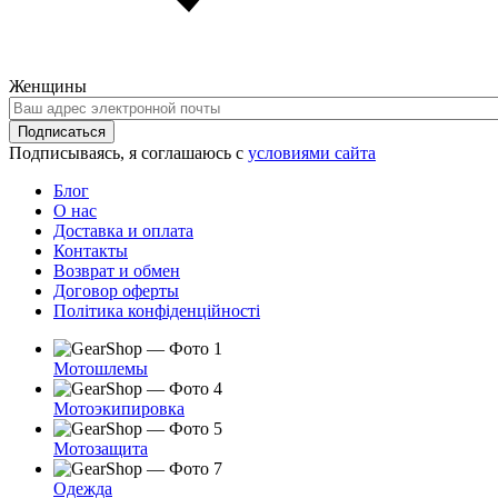
Женщины
Ваш
адрес
Подписаться
электронной
Подписываясь, я соглашаюсь с
условиями сайта
почты
Блог
О нас
Доставка и оплата
Контакты
Возврат и обмен
Договор оферты
Політика конфіденційності
Мотошлемы
Мотоэкипировка
Мотозащита
Одежда